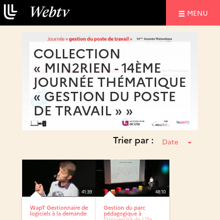
NAVIGATIO
MENU
COLLECTION
« MIN2RIEN - 14ÈME
JOURNÉE THÉMATIQUE
« GESTION DU POSTE
DE TRAVAIL » »
Trier par :
Date
41:39
48:10
WapT Gestionnaire de
Gestion du parc
logiciels à la demande
pédagogique à
l’Université de Lille