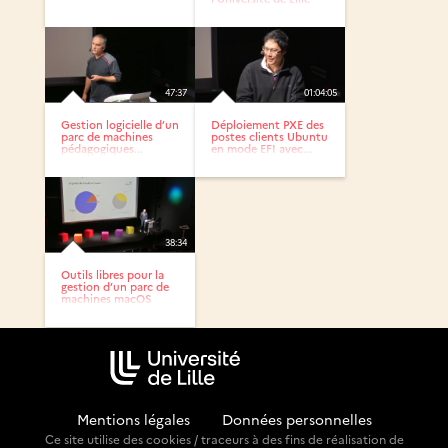
(sciences...
47:37
01:04:05
Gestion logicielle d’un
Déploiement PXE des
parc de machines
postes clients Ubuntu
pédagogiques...
en mode EFI avec...
38:34
Outils libres pour la
gestion d’un parc de
machines macOS
Mentions légales
-
Données personnelles
Ce site utilise des cookies / traceurs à des fins de réalisation de