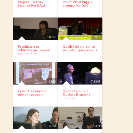
Projet UlilleCar -
Projet Whats’App -
Licence Pro DA2I
Licence Pro DA2I
01:06:37
09:17
Psychiatrie et
Qualité de vie, santé,
addictologie : enjeux
sécurité : quels enjeux
normatifs et...
?
22:50
01:33:01
Quand la coupure
Que sait-on, que
devient couture
faudrait-il savoir ?
pour un
développement...
45:54
04:21