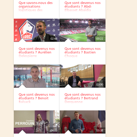
Que savons-nous des
Que sont devenus nos
organisations
étudiants ? Abd-
logistiques des
Elbasset Abaïdia
circuits...
02:48
03:22
Que sont devenus nos
Que sont devenus nos
étudiants ? Aurélien
étudiants ? Bastien
Delespierre
Choque
02:06
03:00
Que sont devenus nos
Que sont devenus nos
étudiants ? Benoit
étudiants ? Bertrand
Balsack
Derquenne
04:05
03:38