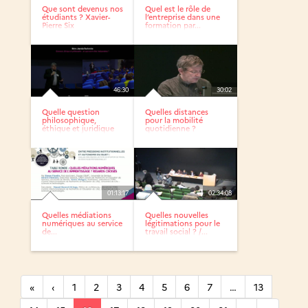
Que sont devenus nos
Quel est le rôle de
étudiants ? Xavier-
l’entreprise dans une
Pierre Six
formation par...
46:30
30:02
Quelle question
Quelles distances
philosophique,
pour la mobilité
éthique et juridique
quotidienne ?
pose une...
01:13:17
02:34:08
Quelles médiations
Quelles nouvelles
numériques au service
légitimations pour le
de...
travail social ? /...
«
‹
1
2
3
4
5
6
7
…
13