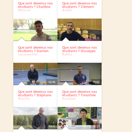
Que sont devenus nos
Que sont devenus nos
étudiants ? Charlène
étudiants ? Clément
Perrouin
André
04:29
02:12
Que sont devenus nos
Que sont devenus nos
étudiants ? Damien
étudiants ? Giuseppe
Lecarpentier
Rabita
02:48
01:50
Que sont devenus nos
Que sont devenus nos
étudiants ? Stéphane
étudiants ? Timothée
Presclin
Knaepen
03:31
02:21