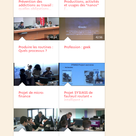
Prévention des
Productions, activités
addictions au travail :
et usages des "nanos"
quelles obligations...
/...
01:48:54
42:56
Produire les routines :
Profession : geek
Quels processus ?
04:19
35:38
Projet de micro-
Projet SYSIASS de
finance
fauteuil roulant «
intelligent »
02:59
04:14