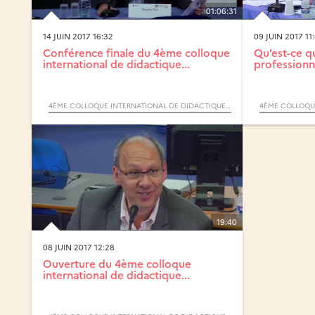
01:06:31
14 JUIN 2017 16:32
09 JUIN 2017 11
Conférence finale du 4ème colloque
Qu’est-ce q
international de didactique...
professionn
4ÈME COLLOQUE INTERNATIONAL DE DIDACTIQUE PROFESSIONNELLE
19:40
08 JUIN 2017 12:28
Ouverture du 4ème colloque
international de didactique...