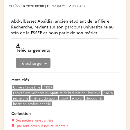
11 FÉVRIER 2020 00:00 | Durée
04:21
| Vues
2,432
Abd-Elbasset Abaïdia, ancien étudiant de la filière
Recherche, revient sur son parcours universitaire au
sein de la FSSEP et nous parle de son métier.
Téléchargements
Télécharger
Mots clés
Université de Lille
FSSEP
Faculté des Sciences du Sport et de l'Education Physique
STAPS
recherche
métiers du sport
sport
emploi
débouchés
insertion professionnelle
Collection
Des métiers, une carrière
Que sont devenus nos étudiants ?