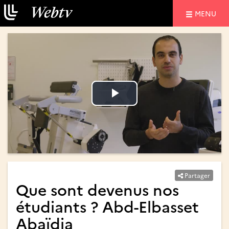
NAVIGATIO
MENU
Lire
Lire
la
la
vidéo
vidéo
Partager
Que sont devenus nos
étudiants ? Abd-Elbasset
Abaïdia