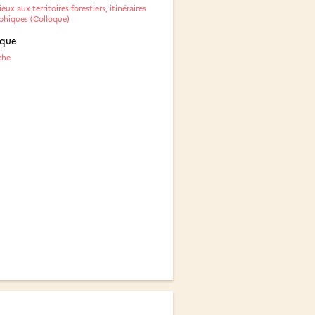
eux aux territoires forestiers, itinéraires
phiques (Colloque)
ique
che