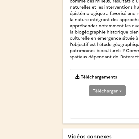
comme des milieux, résultats d’u
naturelles et les interventions h
épistémologique a favorisé une r
la nature intégrant des approche
appréhender notamment les ques
la biogéographie historique bien 
culturelle en émergence située à 
l’objectif est l’étude géographi
patrimoines bioculturels ? Comm
spatiaux dépendant de l’interact
Téléchargements
Télécharger
Vidéos connexes