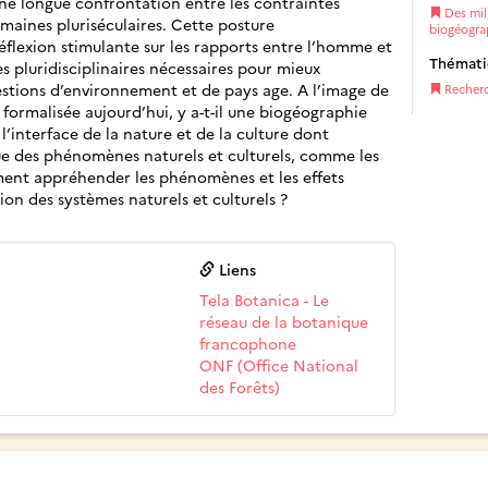
ne longue confrontation entre les contraintes
Des mili
umaines pluriséculaires. Cette posture
biogéogra
éflexion stimulante sur les rapports entre l’homme et
Thémat
s pluridisciplinaires nécessaires pour mieux
tions d’environnement et de pays age. A l’image de
Recher
formalisée aujourd’hui, y a-t-il une biogéographie
l’interface de la nature et de la culture dont
que des phénomènes naturels et culturels, comme les
ent appréhender les phénomènes et les effets
ion des systèmes naturels et culturels ?
Liens
Tela Botanica - Le
réseau de la botanique
francophone
ONF (Office National
des Forêts)