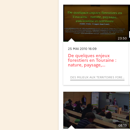
23:50
25 MAI 2010 16:09
De quelques enjeux
forestiers en Touraine :
nature, paysage,...
DES MILIEUX AUX TERRITOIRES FORESTIERS, ITINÉRAIRES BIOGÉOGRAPHIQUES (COLLOQUE)
08:13