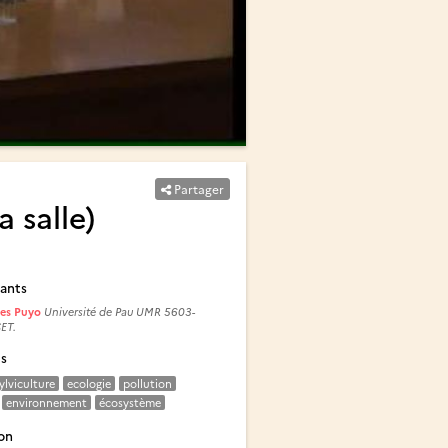
Partager
 salle)
ants
ves Puyo
Université de Pau UMR 5603-
ET.
és
ylviculture
ecologie
pollution
environnement
écosystème
on