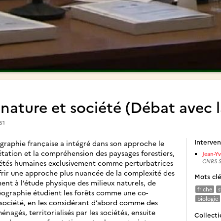
 nature et société (Débat avec la
51
Interven
ographie française a intégré dans son approche le
tation et la compréhension des paysages forestiers,
Jean-Y
CNRS S
iétés humaines exclusivement comme perturbatrices
ffrir une approche plus nuancée de la complexité des
Mots cl
ment à l’étude physique des milieux naturels, de
friche
s
ographie étudient les forêts comme une co-
biologie
 société, en les considérant d’abord comme des
agés, territorialisés par les sociétés, ensuite
Collecti