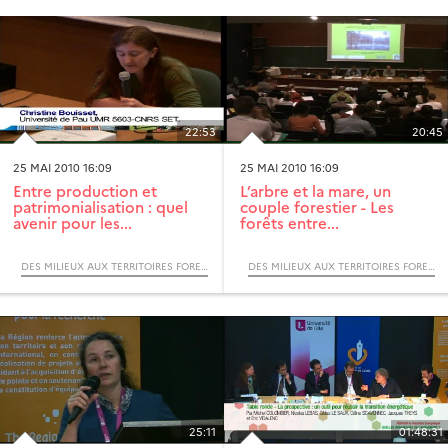
22:53
20:45
25 MAI 2010 16:09
25 MAI 2010 16:09
Entre production et
L’arbre et la mare, un
patrimonialisation : quel
couple forestier - Les
avenir pour les...
forêts entre...
DES MILIEUX AUX TERRITOIRES FORESTIERS, ITINÉRAIRES BIOGÉOGRAPHIQUES (COLLOQUE)
DES MILIEUX AUX TERRITOIRES FORESTIERS, ITINÉRAIRES BIOGÉOGRAPHIQUES (COLLOQUE)
25:11
01:48:31