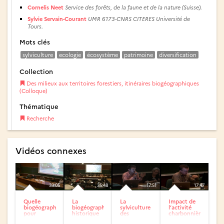
Cornelis Neet
Service des forêts, de la faune et de la nature (Suisse).
Sylvie Servain-Courant
UMR 6173-CNRS CITERES Université de
Tours.
Mots clés
sylviculture
ecologie
écosystème
patrimoine
diversification
Collection
Des milieux aux territoires forestiers, itinéraires biogéographiques
(Colloque)
Thématique
Recherche
Vidéos connexes
33:05
35:48
17:51
17:47
Quelle
La
La
Impact de
biogéographie
biogéographie
sylviculture
l’activité
pour
historique
des
charbonnière
demain ?
des forêts
Lumières à
historique