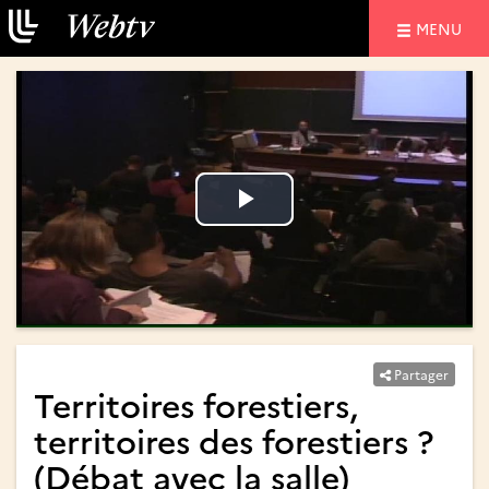
NAVIGATIO
MENU
Lire
Lire
la
la
vidéo
vidéo
Partager
Territoires forestiers,
territoires des forestiers ?
(Débat avec la salle)