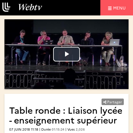
NAVIGATIO
MENU
Lire
Lire
la
la
vidéo
vidéo
Partager
Table ronde : Liaison lycée
- enseignement supérieur
07 JUIN 2018 11:18 | Durée
01:15:24
| Vues
2,026