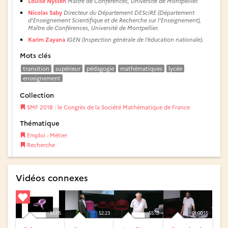
Louise Nyssen
Maître de Conférences, Université de Montpellier.
Nicolas Saby
Directeur du Département DESciRE (Département
d’Enseignement Scientifique et de Recherche sur l’Enseignement),
Maître de Conférences, Université de Montpellier.
Karim Zayana
IGEN (Inspection générale de l’éducation nationale).
Mots clés
transition
supérieur
pédagogie
mathématiques
lycée
enseignement
Collection
SMF 2018 : le Congrès de la Société Mathématique de France
Thématique
Emploi - Métier
Recherche
Vidéos connexes
55:05
52:23
55:12
01:00:15