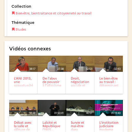
Collection
Bien-être, bientraitance et citoyenneté au travail
Thématique
Etudes
Vidéos connexes
38:17
27:38
32:53
32:43
L’ANI 2013,
De l’abus
Droit,
Le bien-être
une
de pouvoir
négociation
au travail :
opportunité
à l’altruisme
sociale et
déterminants
pour
qualité de
du bien-être
améliorer la
vie au
et vécu...
qualité de...
travail
10:48
01:50:41
40:51
01:19:40
Débat avec
Laîcité et
Survie et
L’institution
la salle et
République
mal-être
judiciaire
clôture de
(1905 -
dans
moderne