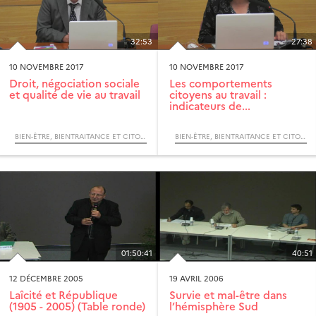
32:53
27:38
10 NOVEMBRE 2017
10 NOVEMBRE 2017
Droit, négociation sociale
Les comportements
et qualité de vie au travail
citoyens au travail :
indicateurs de...
BIEN-ÊTRE, BIENTRAITANCE ET CITOYENNETÉ AU TRAVAIL
BIEN-ÊTRE, BIENTRAITANCE ET CITOYENNETÉ AU TRAVAIL
01:50:41
40:51
12 DÉCEMBRE 2005
19 AVRIL 2006
Laîcité et République
Survie et mal-être dans
(1905 - 2005) (Table ronde)
l’hémisphère Sud