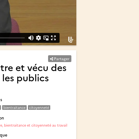
Partager
être et vécu des
les publics
és
bientraitance
citoyenneté
on
e, bientraitance et citoyenneté au travail
ique