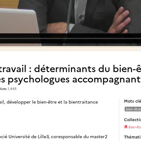
travail : déterminants du bien-
des psychologues accompagnant 
Vues
1,445
Mots cl
il, développer le bien-être et la bientraitance
bien être
Collecti
Bien-êtr
cié Université de Lille3, coresponsable du master2
Thémat