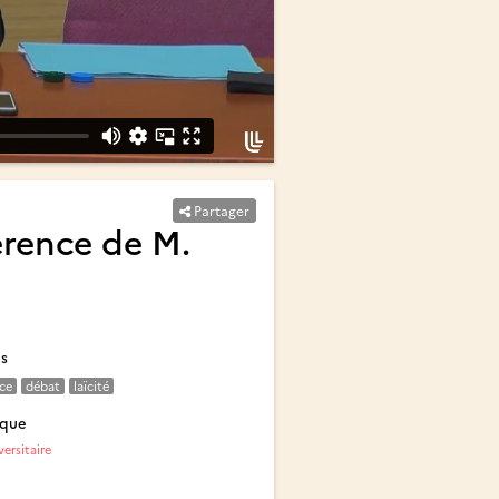
Partager
érence de M.
és
ce
débat
laïcité
ique
ersitaire