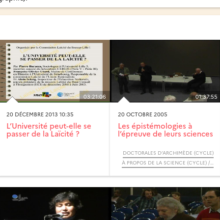
03:21:06
01:37:55
20 DÉCEMBRE 2013 10:35
20 OCTOBRE 2005
L’Université peut-elle se
Les épistémologies à
passer de la Laïcité ?
l’épreuve de leurs sciences
DOCTORALES D’ARCHIMÈDE (CYCLE)
À PROPOS DE LA SCIENCE (CYCLE) / RENDEZ-VOUS D’ARCHIMÈDE