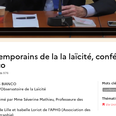
emporains de la la laïcité, conf
co
es
976
Mots cl
S BIANCO
’Observatoire de la Laïcité
conféren
Thémat
imé par Mme Séverine Mathieu, Professeure des
Vie Univ
de Lille et Isabelle Loriot de l’APHG (Association des
graphie).