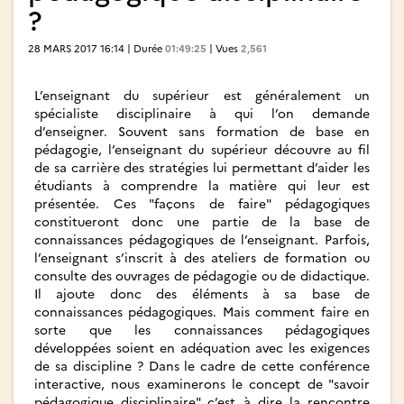
?
28 MARS 2017 16:14 | Durée
01:49:25
| Vues
2,561
L’enseignant du supérieur est généralement un
spécialiste disciplinaire à qui l’on demande
d’enseigner. Souvent sans formation de base en
pédagogie, l’enseignant du supérieur découvre au fil
de sa carrière des stratégies lui permettant d’aider les
étudiants à comprendre la matière qui leur est
présentée. Ces "façons de faire" pédagogiques
constitueront donc une partie de la base de
connaissances pédagogiques de l’enseignant. Parfois,
l’enseignant s’inscrit à des ateliers de formation ou
consulte des ouvrages de pédagogie ou de didactique.
Il ajoute donc des éléments à sa base de
connaissances pédagogiques. Mais comment faire en
sorte que les connaissances pédagogiques
développées soient en adéquation avec les exigences
de sa discipline ? Dans le cadre de cette conférence
interactive, nous examinerons le concept de "savoir
pédagogique disciplinaire" c’est à dire la rencontre