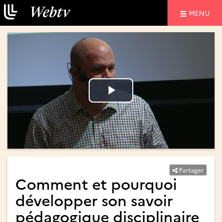
NAVIGATIO
MENU
Lire
Lire
la
la
vidéo
vidéo
Partager
Comment et pourquoi
développer son savoir
pédagogique disciplinaire