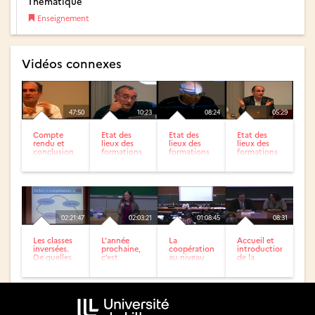
Thématique
Enseignement
Vidéos connexes
47:50
10:23
08:24
05:29
Compte
Etat des
Etat des
Etat des
rendu et
lieux des
lieux des
lieux des
conclusion
formations
formations
formations
à distance
à distance
à distance
ou utilisant
ou utilisant
ou utilisant
les TICE
les TICE
les TICE...
02:21:47
02:03:21
01:08:45
08:31
Les classes
L’année
La
Accueil et
inversées.
prochaine,
coopération
introduction
De quelles
c’est
au niveau
de la
hybridations
promis,
doctoral
journée
parlons-
j’innove
coopération...
nous...
dans mon...