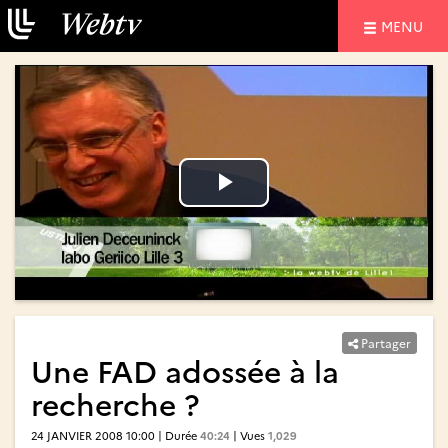
NAVIGATIO
MENU
Lire
Lire
la
la
vidéo
vidéo
Partager
Une FAD adossée à la
recherche ?
24 JANVIER 2008 10:00 | Durée
40:24
| Vues
1,029