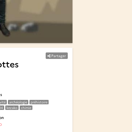
Partager
ottes
és
vité
archéologie
préhistoire
14
kezako
chimie
on
O