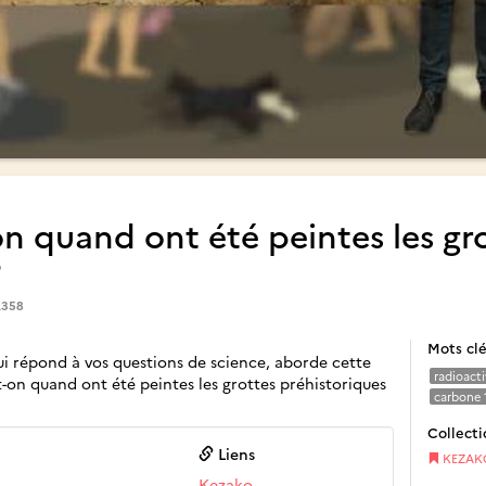
 quand ont été peintes les gr
?
,358
Mots cl
ui répond à vos questions de science, aborde cette
radioacti
t-on quand ont été peintes les grottes préhistoriques
carbone 
Collecti
Liens
KEZAK
Kezako