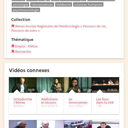
sociologie
neurosciences
médecine
sciences humaines
psychosociologie
Collection
9èmes Assises Régionales de l’Addictologie « Parcours de vie,
Parcours de soins »
Thématique
Emploi - Métier
Recherche
Vidéos connexes
03:59
49:24
59:23
01:26:22
Introduction
Addictions
Le
Les fous
/ 9èmes
et recours
renoncement
dans la cité
Assises
aux soins à
aux soins :
: de
Régionales
travers les
une
l’abandon à
de
âges
approche
la fin de...
l’Addictologie
socio-
anthropologique