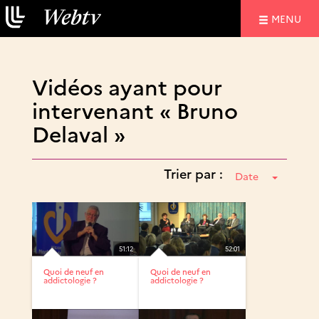
NAVIGATIO
MENU
Vidéos ayant pour
intervenant « Bruno
Delaval »
Trier par :
Date
51:12
52:01
Quoi de neuf en
Quoi de neuf en
addictologie ?
addictologie ?