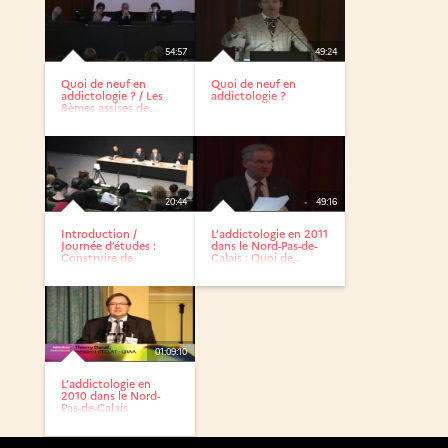
54:57
49:24
Quoi de neuf en
Quoi de neuf en
addictologie ? / Les
addictologie ?
8èmes assises de...
20:44
49:16
Introduction /
L’addictologie en 2011
Journée d’études :
dans le Nord-Pas-de-
Construire de
Calais : Quoi de...
nouvelles...
01:09:10
L’addictologie en
2010 dans le Nord-
Pas-de-Calais