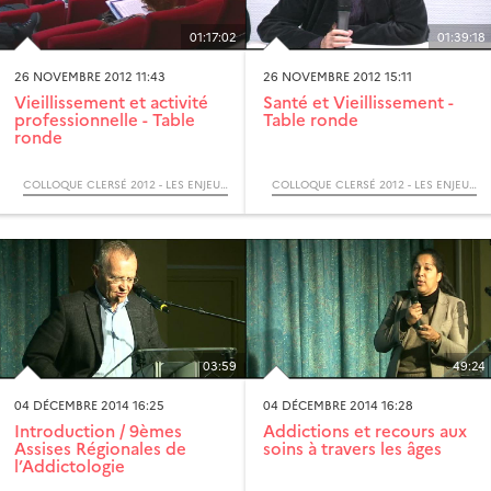
01:17:02
01:39:18
26 NOVEMBRE 2012 11:43
26 NOVEMBRE 2012 15:11
Vieillissement et activité
Santé et Vieillissement -
professionnelle - Table
Table ronde
ronde
COLLOQUE CLERSÉ 2012 - LES ENJEUX ÉCONOMIQUES, SOCIAUX ET POLITIQUES DU VIEILLISSEMENT
COLLOQUE CLERSÉ 2012 - LES ENJEUX ÉCONOMIQUES, SOCIAUX ET POLITIQUES DU VIEILLISSEMENT
03:59
49:24
04 DÉCEMBRE 2014 16:25
04 DÉCEMBRE 2014 16:28
Introduction / 9èmes
Addictions et recours aux
Assises Régionales de
soins à travers les âges
l’Addictologie