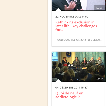
57:43
22 NOVEMBRE 2012 14:50
Rethinking exclusion in
later life : key challenges
for...
COLLOQUE CLERSÉ 2012 - LES ENJEUX ÉCONOMIQUES, SOCIAUX ET POLITIQUES DU VIEILLISSEMENT
52:01
04 DÉCEMBRE 2014 15:37
Quoi de neuf en
addictologie ?