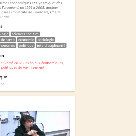
ismes Economiques et Dynamiques des
s Européens) de 1991 à 2005, docteur
 causa Université de Timisoara, Chaire
onnet.
és
logie
sciences sociales
 de santé
economie
sociologie
 humaines
politique
interdisciplinarité
on
e Clersé 2012 - les enjeux économiques,
 politiques du vieillissement
ique
che