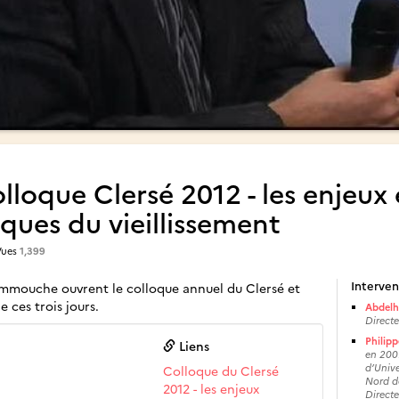
lloque Clersé 2012 - les enjeu
iques du vieillissement
Vues
1,399
Interven
ammouche ouvrent le colloque annuel du Clersé et
ces trois jours.
Abdel
Directe
Philipp
Liens
en 200
d’Unive
Colloque du Clersé
Nord de
2012 - les enjeux
Direct