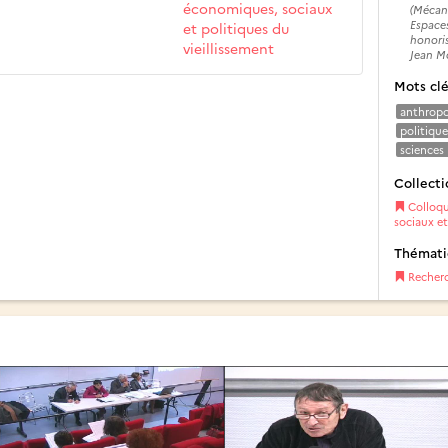
économiques, sociaux
(Mécan
Espace
et politiques du
honoris
vieillissement
Jean M
Mots cl
anthropo
politique
sciences
Collecti
Colloqu
sociaux et
Thémat
Recher