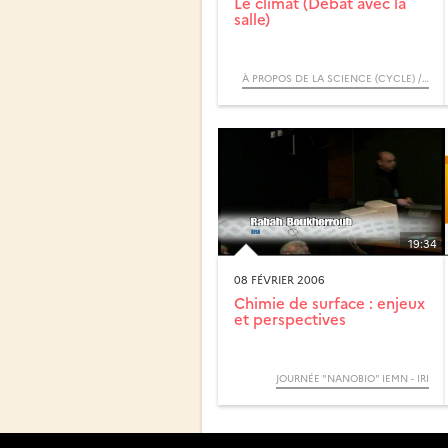
Le climat (Débat avec la
salle)
À PROPOS DE LA SCIENCE (CYCLE) / RENDEZ-VOUS D’ARCHIMÈDE
19:34
08 FÉVRIER 2006
Chimie de surface : enjeux
et perspectives
JOURNÉE "NANOBIO" IEMN - IRI