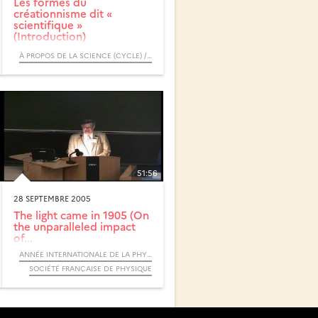
Les formes du
créationnisme dit «
scientifique »
(Introduction)
À PROPOS DE LA SCIENCE (CYCLE) / RENDEZ-VOUS D’ARCHIMÈDE
51:56
28 SEPTEMBRE 2005
The light came in 1905 (On
the unparalleled impact
of...
ANNÉE INTERNATIONALE DE LA PHYSIQUE, 2005
SOCIÉTÉ FRANÇAISE DE PHYSIQUE