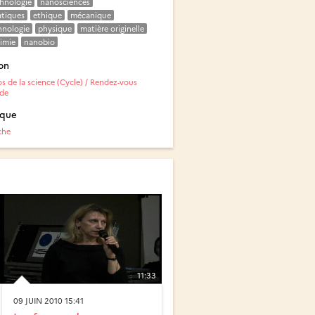
hnologie
nanosciences
tiques
ethique
mécanique
nologie
physique
matière originelle
imie
nanobio
on
s de la science (Cycle) / Rendez-vous
de
ique
che
11:33
09 JUIN 2010 15:41