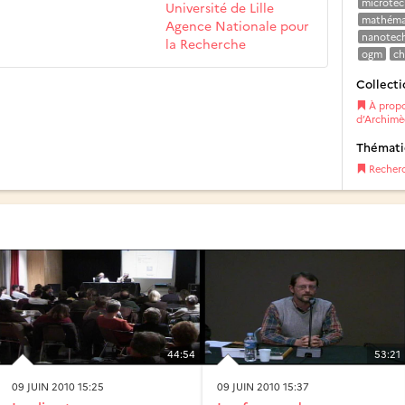
microtec
Université de Lille
mathéma
Agence Nationale pour
nanotech
la Recherche
ogm
ch
Collecti
À propo
d’Archimè
Thémat
Recher
44:54
53:21
09 JUIN 2010 15:25
09 JUIN 2010 15:37