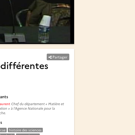
Partager
 différentes
ants
Laurent
Chef du département « Matière et
tion » à l’Agence Nationale pour la
che.
és
r.se
histoire des sciences