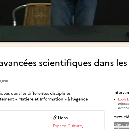
 avancées scientifiques dans les
1,636
Interven
iques dans les différentes disciplines
tement « Matière et Information » à l’Agence
Louis 
Informa
Recher
Mots cl
Liens
chercheu
Espace Culture,