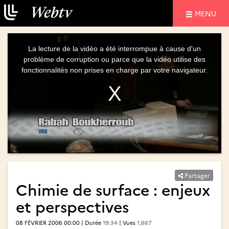
NAVIGATIO
MENU
This
is
a
La lecture de la vidéo a été interrompue à cause d'un
modal
window.
problème de corruption ou parce que la vidéo utilise des
fonctionnalités non prises en charge par votre navigateur.
Partager
Chimie de surface : enjeux
et perspectives
08 FÉVRIER 2006 00:00 | Durée
19:34
| Vues
1,667