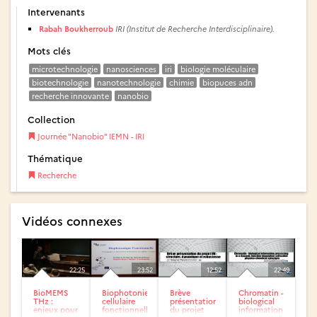
Intervenants
Rabah Boukherroub
IRI (Institut de Recherche Interdisciplinaire).
Mots clés
microtechnologie
nanosciences
iri
biologie moléculaire
biotechnologie
nanotechnologie
chimie
biopuces adn
recherche innovante
nanobio
Collection
Journée "Nanobio" IEMN - IRI
Thématique
Recherche
Vidéos connexes
22:25
23:52
12:52
22:49
BioMEMS
Biophotonie
Brève
Chromatin -
THz :
cellulaire
présentation
biological
enjeux pour
fonctionnelle
du projet
information