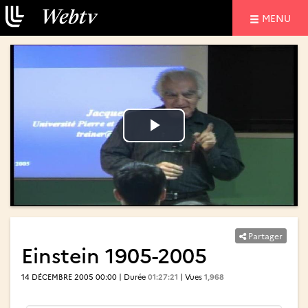
NAVIGATIO
MENU
Lire
Lire
la
la
vidéo
vidéo
Partager
Einstein 1905-2005
14 DÉCEMBRE 2005 00:00 | Durée
01:27:21
| Vues
1,968