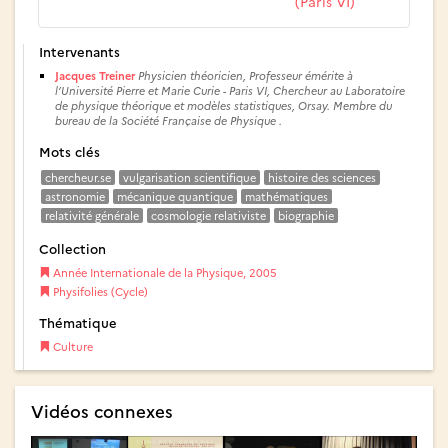
(Paris VI)
Intervenants
Jacques Treiner
Physicien théoricien, Professeur émérite à
l’Université Pierre et Marie Curie - Paris VI, Chercheur au Laboratoire
de physique théorique et modèles statistiques, Orsay. Membre du
bureau de la Société Française de Physique .
Mots clés
chercheur.se
vulgarisation scientifique
histoire des sciences
astronomie
mécanique quantique
mathématiques
relativité générale
cosmologie relativiste
biographie
Collection
Année Internationale de la Physique, 2005
Physifolies (Cycle)
Thématique
Culture
Vidéos connexes