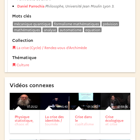
Daniel Parrochia
Philosophe, Université Jean Moulin Lyon 3.
Mots clés
mécanique quantique
formalisme mathématiques
prévision
mathématiques
analyse
automatisme
equation
Collection
La crise (Cycle) / Rendez-vous d’Archimède
Thématique
Culture
Vidéos connexes
01:25:52
01:45:40
01:30:42
01:59:36
Physique
La crise des
Crise dans
Crise
statistique,
identités /
le
écologique
chaos et
Journée
capitalisme
et crise
mécanique
d’études :
ou Crise du
économique
quantique :
Pendant
capitalisme
entre...
la...
? /
Journée...