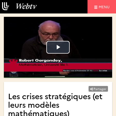
NAVIGATIO
MENU
Lire
Lire
la
la
vidéo
vidéo
Partager
Les crises stratégiques (et
leurs modèles
mathématiques)