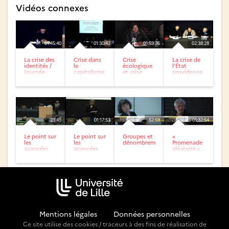
Vidéos connexes
01:45:40
01:30:42
01:59:36
02:38:28
La crise des
Crise dans
Crise
La crise de
identités /
le
écologique
l’État
Journée
capitalisme
et crise
providence
d’études :
ou Crise du
économique
/ Journée
Pendant
capitalisme
d’études :...
la...
? /
Journée...
23:49
01:17:53
52:59
01:32:54
Le point sur
Le point sur
Groupes et
«
les
les
dénombrements
Promenade
avancées
avancées
aléatoire »,
scientifiques
scientifiques
du jeu de
dans les
dans les
pile ou face
différentes...
différentes...
aux
marchés...
Mentions légales
-
Données personnelles
Ce site utilise des cookies / traceurs à des fins de réalisation de