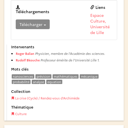
Liens
Téléchargements
Espace
Culture,
Télécharger
Université
de Lille
Intervenants
Roger Balian
Physicien, membre de l’Académie des sciences.
Rudolf Bkouche
Professeur émérite de l’Université Lille 1.
Mots clés
nanosciences
prévision
mathématiques
mécanique
probabilité
analyse
equation
Collection
La crise (Cycle) / Rendez-vous d’Archimède
Thématique
Culture