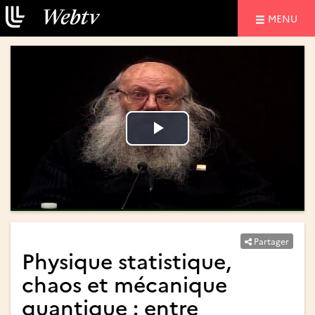
NAVIGATIO
MENU
Lire
Lire
la
la
vidéo
vidéo
Partager
Physique statistique,
chaos et mécanique
quantique : entre