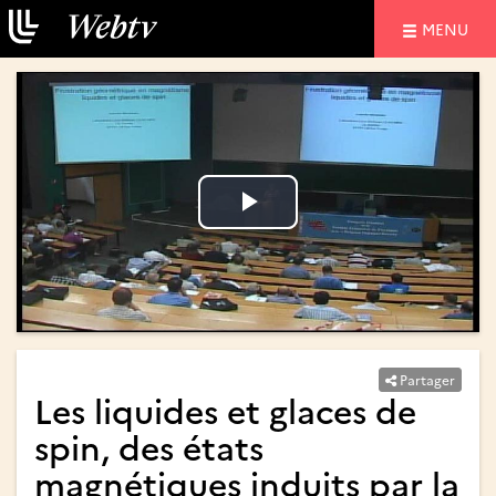
NAVIGATIO
MENU
Lire
Lire
la
la
vidéo
vidéo
Partager
Les liquides et glaces de
spin, des états
magnétiques induits par la