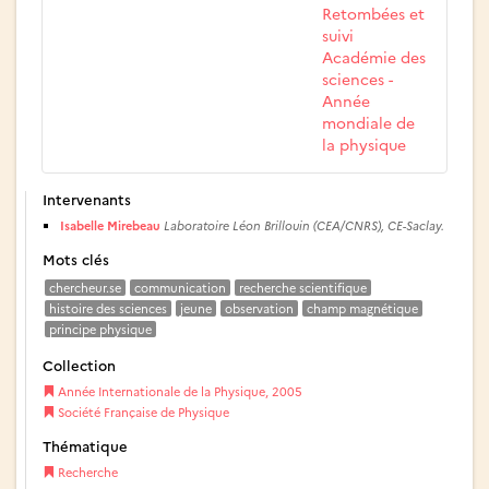
Retombées et
suivi
Académie des
sciences -
Année
mondiale de
la physique
Intervenants
Isabelle Mirebeau
Laboratoire Léon Brillouin (CEA/CNRS), CE-Saclay.
Mots clés
chercheur.se
communication
recherche scientifique
histoire des sciences
jeune
observation
champ magnétique
principe physique
Collection
Année Internationale de la Physique, 2005
Société Française de Physique
Thématique
Recherche