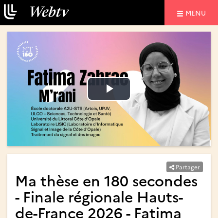
NAVIGATIO
MENU
Lire
Lire
la
la
vidéo
vidéo
Partager
Ma thèse en 180 secondes
- Finale régionale Hauts-
de-France 2026 - Fatima