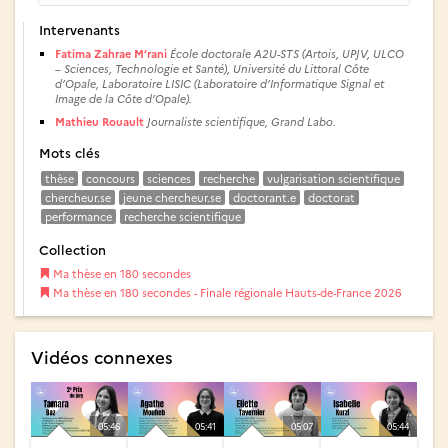
Intervenants
Fatima Zahrae M’rani
École doctorale A2U-STS (Artois, UPJV, ULCO
– Sciences, Technologie et Santé), Université du Littoral Côte
d’Opale, Laboratoire LISIC (Laboratoire d’Informatique Signal et
Image de la Côte d’Opale).
Mathieu Rouault
Journaliste scientifique, Grand Labo.
Mots clés
thèse
concours
sciences
recherche
vulgarisation scientifique
chercheur.se
jeune chercheur.se
doctorant.e
doctorat
performance
recherche scientifique
Collection
Ma thèse en 180 secondes
Ma thèse en 180 secondes - Finale régionale Hauts-de-France 2026
Vidéos connexes
05:46
05:41
05:07
05:44