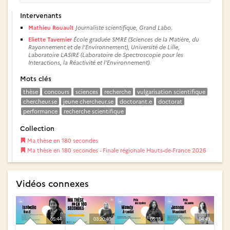
Intervenants
Mathieu Rouault
Journaliste scientifique, Grand Labo.
Eliette Tavernier
École graduée SMRE (Sciences de la Matière, du
Rayonnement et de l’Environnement), Université de Lille,
Laboratoire LASIRE (Laboratoire de Spectroscopie pour les
Interactions, la Réactivité et l’Environnement).
Mots clés
thèse
concours
sciences
recherche
vulgarisation scientifique
chercheur.se
jeune chercheur.se
doctorant.e
doctorat
performance
recherche scientifique
Collection
Ma thèse en 180 secondes
Ma thèse en 180 secondes - Finale régionale Hauts-de-France 2026
Vidéos connexes
05:44
03:20:46
05:18
04:49