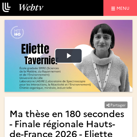
NAVIGATIO
MENU
Lire
Lire
la
la
vidéo
vidéo
Partager
Ma thèse en 180 secondes
- Finale régionale Hauts-
de-France 2026 - Eliette