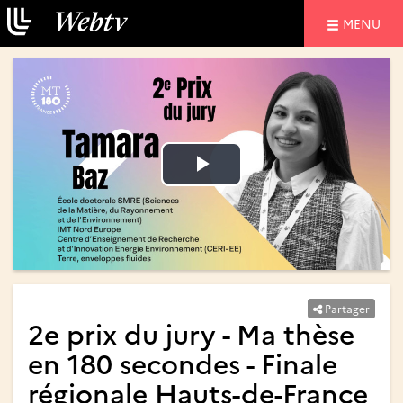
NAVIGATIO
MENU
Lire
Lire
la
la
vidéo
vidéo
Partager
2e prix du jury - Ma thèse
en 180 secondes - Finale
régionale Hauts-de-France