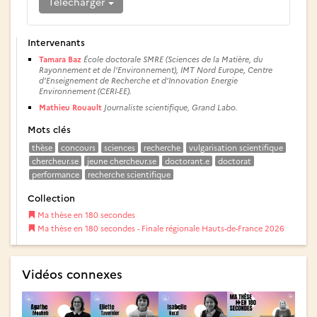
Télécharger
Intervenants
Tamara Baz
École doctorale SMRE (Sciences de la Matière, du
Rayonnement et de l’Environnement), IMT Nord Europe, Centre
d’Enseignement de Recherche et d’Innovation Energie
Environnement (CERI-EE).
Mathieu Rouault
Journaliste scientifique, Grand Labo.
Mots clés
thèse
concours
sciences
recherche
vulgarisation scientifique
chercheur.se
jeune chercheur.se
doctorant.e
doctorat
performance
recherche scientifique
Collection
Ma thèse en 180 secondes
Ma thèse en 180 secondes - Finale régionale Hauts-de-France 2026
Vidéos connexes