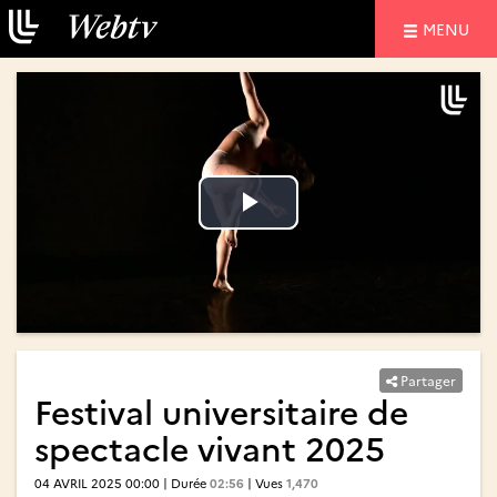
NAVIGATIO
MENU
Lire
Lire
la
la
vidéo
vidéo
Partager
Festival universitaire de
spectacle vivant 2025
04 AVRIL 2025 00:00 | Durée
02:56
| Vues
1,470