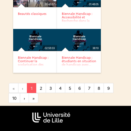
01:45:57
01:48:05
Beautés classiques
Biennale Handicap :
Accessibilité et
Recherche dans la
culture...
02:59:33
38:10
Biennale Handicap :
Biennale Handicap :
Continuer la
étudiants en situation
scolarisation des
de handicap avec...
jeunes avec...
«
‹
1
2
3
4
5
6
7
8
9
10
›
»