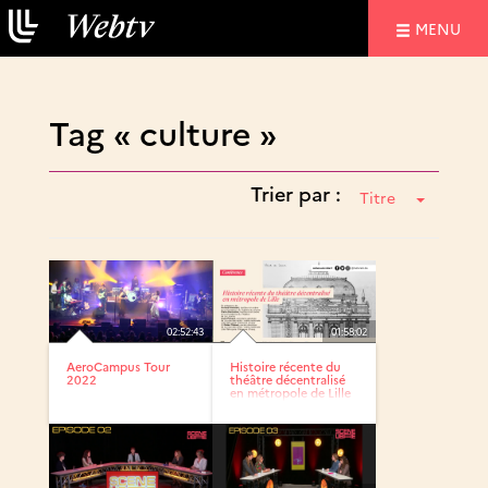
NAVIGATIO
MENU
Tag « culture »
Trier par :
Titre
02:52:43
01:58:02
AeroCampus Tour
Histoire récente du
2022
théâtre décentralisé
en métropole de Lille