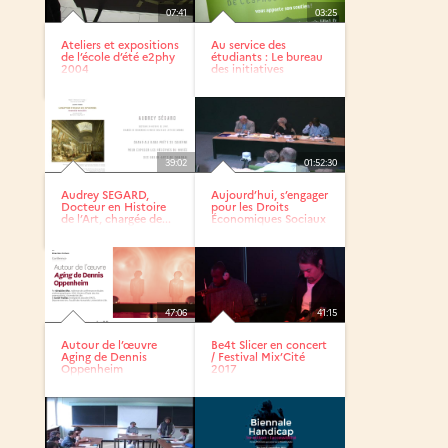
07:41
03:25
Ateliers et expositions
Au service des
de l’école d’été e2phy
étudiants : Le bureau
2004
des initiatives
culturelles
39:02
01:52:30
Audrey SEGARD,
Aujourd’hui, s’engager
Docteur en Histoire
pour les Droits
de l’Art, chargée de...
Économiques Sociaux
et...
47:06
41:15
Autour de l’œuvre
Be4t Slicer en concert
Aging de Dennis
/ Festival Mix’Cité
Oppenheim
2017