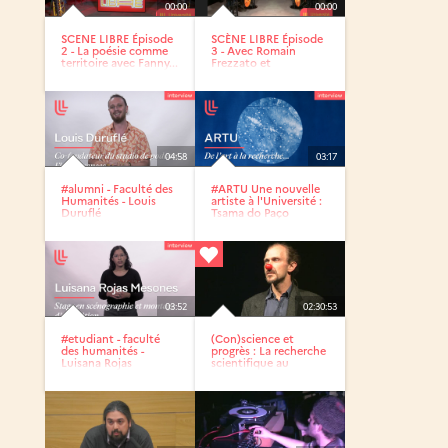
00:00
00:00
SCENE LIBRE Épisode
SCÈNE LIBRE Épisode
2 - La poésie comme
3 - Avec Romain
territoire avec Fanny...
Frezzato et
Catherine...
04:58
03:17
#alumni - Faculté des
#ARTU Une nouvelle
Humanités - Louis
artiste à l'Université :
Duruflé
Tsama do Paço
03:52
02:30:53
#etudiant - faculté
(Con)science et
des humanités -
progrès : La recherche
Luisana Rojas
scientifique au
Mesones
service...