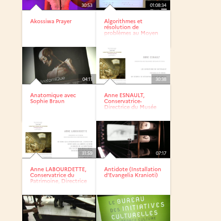
30:53
01:08:34
Akossiwa Prayer
Algorithmes et
résolution de
problèmes au Moyen
Âge
04:11
30:38
Anatomique avec
Anne ESNAULT,
Sophie Braun
Conservatrice-
Directrice du Musée
des Beaux Arts...
31:59
07:17
Anne LABOURDETTE,
Antidote (Installation
Conservatrice du
d’Evangelia Kranioti)
Patrimoine, Directrice
du...