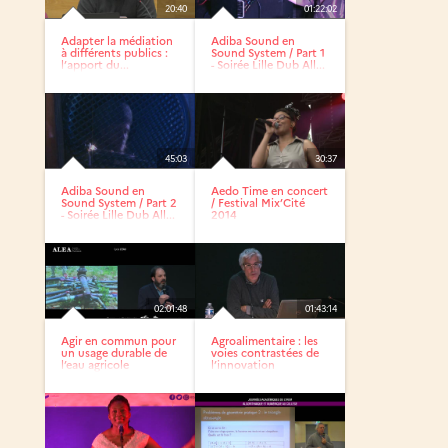
20:40
01:22:02
Adapter la médiation
Adiba Sound en
à différents publics :
Sound System / Part 1
l’apport du...
- Soirée Lille Dub All...
45:03
30:37
Adiba Sound en
Aedo Time en concert
Sound System / Part 2
/ Festival Mix’Cité
- Soirée Lille Dub All...
2014
02:01:48
01:43:14
Agir en commun pour
Agroalimentaire : les
un usage durable de
voies contrastées de
l’eau agricole
l’innovation