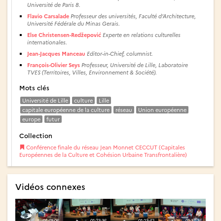
Université de Paris 8.
Flavio Carsalade
Professeur des universités, Faculté d’Architecture,
Université Fédérale du Minas Gerais.
Else Christensen-Redžepović
Experte en relations culturelles
internationales.
Jean-Jacques Manceau
Editor-in-Chief, columnist.
François-Olivier Seys
Professeur, Université de Lille, Laboratoire
TVES (Territoires, Villes, Environnement & Société).
Mots clés
Université de Lille
culture
Lille
capitale européenne de la culture
réseau
Union européenne
europe
futur
Collection
Conférence finale du réseau Jean Monnet CECCUT (Capitales
Européennes de la Culture et Cohésion Urbaine Transfrontalière)
Vidéos connexes
01:48:06
01:23:36
01:23:42
01:34:36