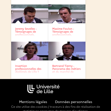
diplômés de...
diplômés de Lille 1
06:51
06:22
Jeremy Sevellec -
Maxime Foulon -
Témoignages de
Témoignages de
professionnels,
professionnels,
diplômés de...
diplômés de...
14:53
36:18
Insertion
Bertrand Tierny -
professionnelles des
Panorama des métiers
diplômés de Lille 1
et du marché de
l’emploi
Mentions légales
-
Données personnelles
Ce site utilise des cookies / traceurs à des fins de réalisation de
statistiques anonymes de mesures d'audience.