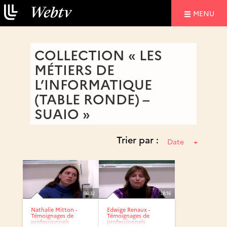
NAVIGATIO
MENU
COLLECTION « LES
MÉTIERS DE
L’INFORMATIQUE
(TABLE RONDE) –
SUAIO »
Trier par :
Date
06:32
18:16
Nathalie Mitton -
Edwige Renaux -
Témoignages de
Témoignages de
professionnels
professionnels