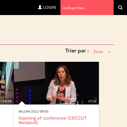
Termes
LOGIN
Va
de
recherche
Trier par :
Date
01:48:06
07:24
08 JUIN 2022 09:00
Opening of conference (CECCUT
Network)