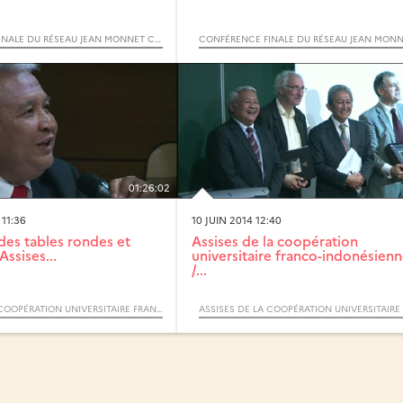
CONFÉRENCE FINALE DU RÉSEAU JEAN MONNET CECCUT (CAPITALES EUROPÉENNES DE LA CULTURE ET COHÉSION URBAINE TRANSFRONTALIÈRE)
01:26:02
 11:36
10 JUIN 2014 12:40
des tables rondes et
Assises de la coopération
Assises...
universitaire franco-indonésien
/...
ASSISES DE LA COOPÉRATION UNIVERSITAIRE FRANCO-INDONÉSIENNE