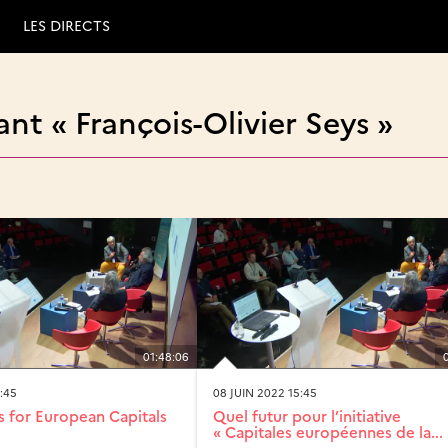
LES DIRECTS
nt « François-Olivier Seys »
01:48:06
:45
08 JUIN 2022 15:45
s for European Capitals
Quel futur pour l’initiative
« Capitales européennes de la...