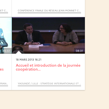
CONFÉRENCE FINALE DU RÉSEAU JEAN MONNET CECCUT (CAPITALES EUROPÉENNES DE LA CULTURE ET COHÉSION URBAINE TRANSFRONTALIÈRE)
CONFÉRENCE FINALE DU RÉSEAU JEAN MONNET CECCUT (CAPITALES EUROPÉENNES DE LA CULTURE ET COHÉSION URBAINE TRANSFRONTALIÈRE)
45:51
08:31
18 MARS 2013 16:21
Accueil et introduction de la journée
nes
coopération...
ASSISES DE LA COOPÉRATION UNIVERSITAIRE FRANCO-INDONÉSIENNE
YAOUNDÉ / LILLE : STRATÉGIE INTERNATIONALE ET ACCORD INTER-UNIVERSITÉ