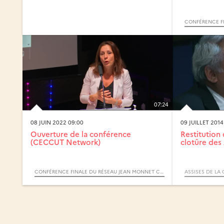
07:24
08 JUIN 2022 09:00
09 JUILLET 2014
Ouverture de la conférence
Restitution 
(CECCUT Network)
clotûre des 
CONFÉRENCE FINALE DU RÉSEAU JEAN MONNET CECCUT (CAPITALES EUROPÉENNES DE LA CULTURE ET COHÉSION URBAINE TRANSFRONTALIÈRE)