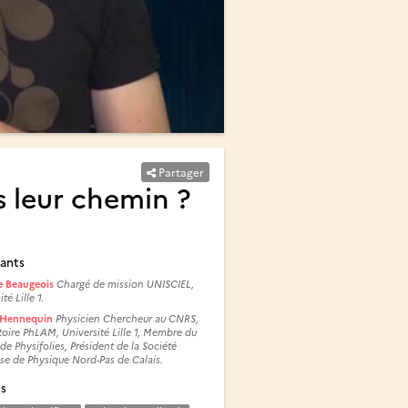
Partager
 leur chemin ?
ants
 Beaugeois
Chargé de mission UNISCIEL,
té Lille 1.
 Hennequin
Physicien Chercheur au CNRS,
oire PhLAM, Université Lille 1, Membre du
de Physifolies, Président de la Société
se de Physique Nord-Pas de Calais.
és