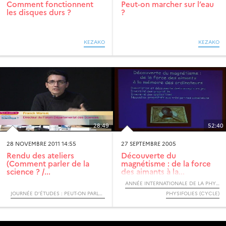
Comment fonctionnent
Peut-on marcher sur l’eau
les disques durs ?
?
KEZAKO
KEZAKO
28:49
52:40
28 NOVEMBRE 2011 14:55
27 SEPTEMBRE 2005
Rendu des ateliers
Découverte du
(Comment parler de la
magnétisme : de la force
science ? /...
des aimants à la...
ANNÉE INTERNATIONALE DE LA PHYSIQUE, 2005
JOURNÉE D’ÉTUDES : PEUT-ON PARLER DE CULTURE SCIENTIFIQUE ?
PHYSIFOLIES (CYCLE)