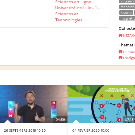
Sciences en Ligne
vulgarisa
Université de Lille - 1 -
recherche
kezako
Sciences et
magnéti
Technologies
Collecti
KEZAK
Thémat
Culture
Enseig
04:59
07:18
26 SEPTEMBRE 2019 10:30
04 FÉVRIER 2020 10:00