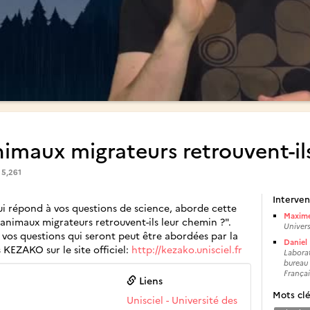
maux migrateurs retrouvent-ils
s
5,261
Interven
ui répond à vos questions de science, aborde cette
Maxime
 animaux migrateurs retrouvent-ils leur chemin ?".
Universi
 vos questions qui seront peut être abordées par la
Daniel
 KEZAKO sur le site officiel:
http://kezako.unisciel.fr
Laborat
bureau 
Françai
Liens
Mots cl
Unisciel - Université des