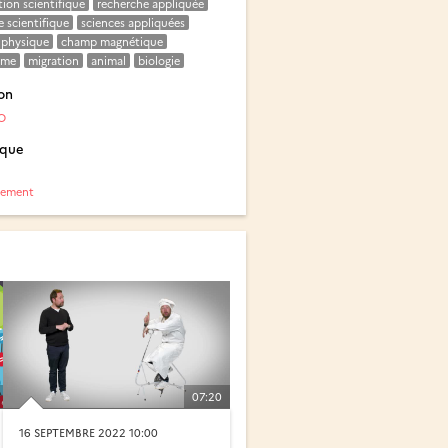
tion scientifique
recherche appliquée
 scientifique
sciences appliquées
physique
champ magnétique
sme
migration
animal
biologie
on
O
ique
nement
07:20
16 SEPTEMBRE 2022 10:00