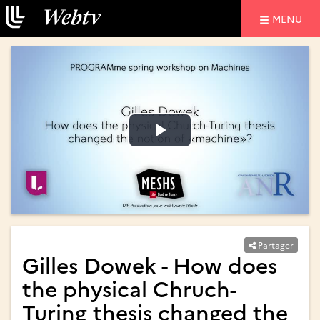
NAVIGATIO
MENU
Lire
Lire
la
la
vidéo
vidéo
Partager
Gilles Dowek - How does
the physical Chruch-
Turing thesis changed the