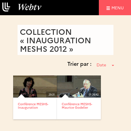
NAVIGATIO
MENU
COLLECTION
« INAUGURATION
MESHS 2012 »
Trier par :
Date
29:31
01:26:42
Conférence MESHS-
Conférence MESHS-
Inauguration
Maurice Godelier