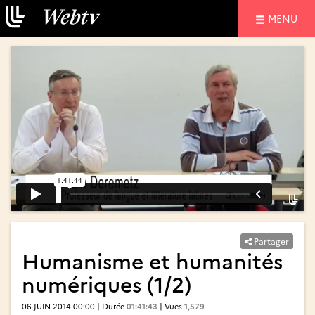
NAVIGATIO
MENU
Partager
Humanisme et humanités
numériques (1/2)
06 JUIN 2014 00:00 | Durée
01:41:43
| Vues
1,579