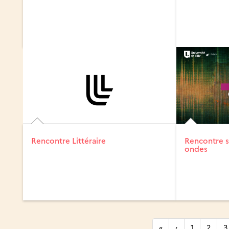
Rencontre Littéraire
Rencontre s
ondes
«
‹
1
2
3