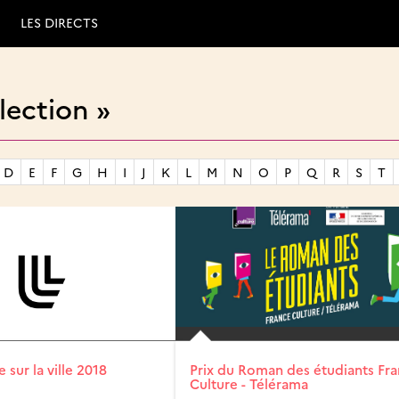
LES DIRECTS
ection »
D
E
F
G
H
I
J
K
L
M
N
O
P
Q
R
S
T
 sur la ville 2018
Prix du Roman des étudiants Fr
Culture - Télérama