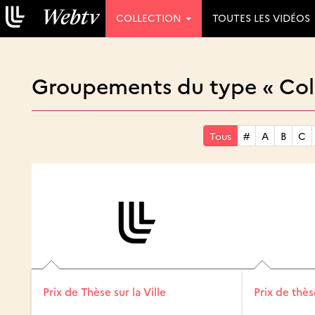
COLLECTION
TOUTES LES VIDÉOS
Groupements du type « Coll
Tous
#
A
B
C
Prix de Thèse sur la Ville
Prix de thèse