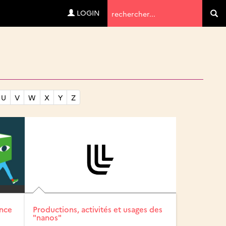
Termes
LOGIN
Va
de
recherche
U
V
W
X
Y
Z
ance
Productions, activités et usages des
"nanos"