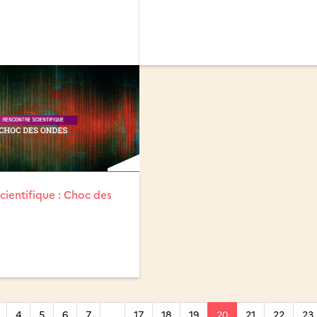
cientifique : Choc des
4
5
6
7
…
17
18
19
20
21
22
23