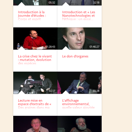
05:32
32:18
Introduction à la
Introduction et « Les
Journée d’études :
Nanotechnologies et
Corps et esprit
l’éthique : un essai...
01:28:43
01:46:27
La crise chez le vivant
Le don d’organes
: mutation, évolution
des espèces
55:17
55:28
Lecture mise en
L’affichage
espace d’extraits de «
environnemental,
Des graines dans ma
quelle valeur ajoutée
tête »
pour les...