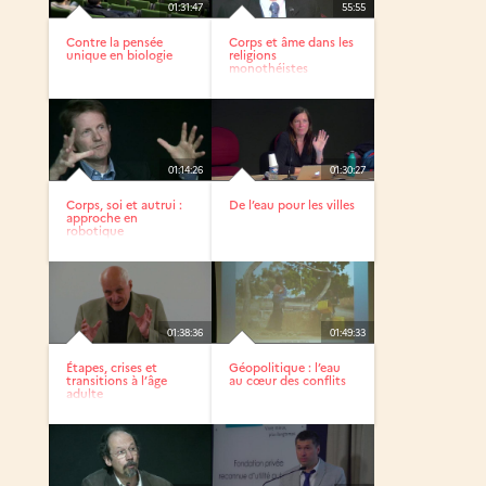
01:31:47
55:55
Contre la pensée
Corps et âme dans les
unique en biologie
religions
monothéistes
01:14:26
01:30:27
Corps, soi et autrui :
De l’eau pour les villes
approche en
robotique
développemental
01:38:36
01:49:33
Étapes, crises et
Géopolitique : l’eau
transitions à l’âge
au cœur des conflits
adulte