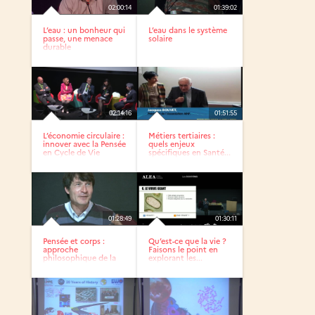
02:00:14
01:39:02
L’eau : un bonheur qui
L’eau dans le système
passe, une menace
solaire
durable
02:14:16
01:51:55
L’économie circulaire :
Métiers tertiaires :
innover avec la Pensée
quels enjeux
en Cycle de Vie
spécifiques en Santé...
01:28:49
01:30:11
Pensée et corps :
Qu’est-ce que la vie ?
approche
Faisons le point en
philosophique de la
explorant les...
dichotomie...