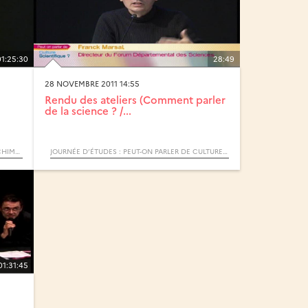
01:25:30
28:49
28 NOVEMBRE 2011 14:55
Rendu des ateliers (Comment parler
de la science ? /...
LE NUCLÉAIRE (CYCLE) / RENDEZ-VOUS D’ARCHIMÈDE
JOURNÉE D’ÉTUDES : PEUT-ON PARLER DE CULTURE SCIENTIFIQUE ?
01:31:45