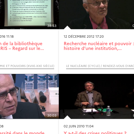
38:53
16 11:18
12 DÉCEMBRE 2012 17:20
n de la bibliothèque
Recherche nucléaire et pouvoir :
IS – Regard sur le...
histoire d’une institution,...
MIE ET POUVOIRS (XVIIE-XXE SIÈCLE)
30:03
:08
02 JUIN 2010 11:04
versité dans le monde
Y a-t-il des crises politiques ?