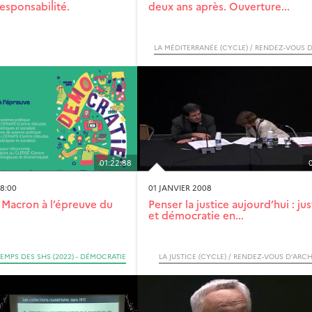
esponsabilité.
deux ans après. Ouverture...
01:22:38
18:00
01 JANVIER 2008
e Macron à l’épreuve du
Penser la justice aujourd’hui : jus
et démocratie en...
TEMPS DES SHS (2022) - DÉMOCRATIE
LA JUSTICE (CYCLE) / RENDEZ-VOUS D’ARC