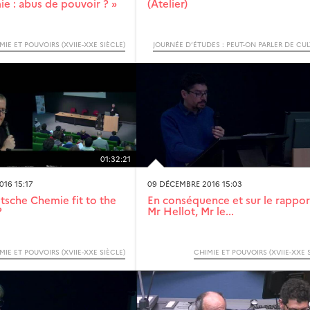
e : abus de pouvoir ? »
(Atelier)
MIE ET POUVOIRS (XVIIE-XXE SIÈCLE)
01:32:21
16 15:17
09 DÉCEMBRE 2016 15:03
tsche Chemie fit to the
En conséquence et sur le rappor
?
Mr Hellot, Mr le...
MIE ET POUVOIRS (XVIIE-XXE SIÈCLE)
CHIMIE ET POUVOIRS (XVIIE-XXE 