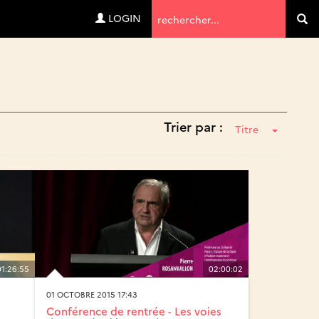
Termes
LOGIN
Va
de
recherche
Trier par :
Titre
01:26:55
02:00:02
01 OCTOBRE 2015 17:43
Conférence de rentrée - Les voies