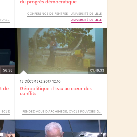
du progrès démocratique
CONFÉRENCE DE RENTRÉE - UNIVERSITÉ DE LILLE
JOURNÉE D’ÉTUDES : PEUT-ON PARLER DE CULTURE SCIENTIFIQUE ?
UNIVERSITÉ DE LILLE
56:58
01:49:33
15 DÉCEMBRE 2017 12:10
t de
Géopolitique : l’eau au cœur des
conflits
SIÈCLE)
RENDEZ-VOUS D’ARCHIMÈDE, CYCLE POUVOIRS DE L’EAU