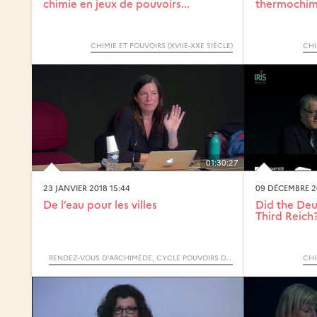
chimie en jeux de pouvoirs...
thermochimi
CHIMIE ET POUVOIRS (XVIIE-XXE SIÈCLE)
CHI
01:30:27
23 JANVIER 2018 15:44
09 DÉCEMBRE 20
De l’eau pour les villes
Did the Deu
Third Reich
RENDEZ-VOUS D’ARCHIMÈDE, CYCLE POUVOIRS DE L’EAU
CHI