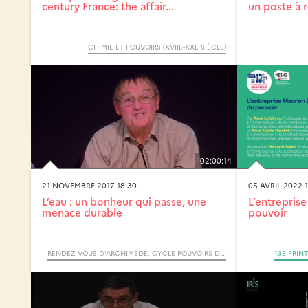
century France: the affair...
un poste à r
CHIMIE ET POUVOIRS (XVIIE-XXE SIÈCLE)
02:00:14
21 NOVEMBRE 2017 18:30
05 AVRIL 2022 
L’eau : un bonheur qui passe, une
L’entrepris
menace durable
pouvoir
RENDEZ-VOUS D’ARCHIMÈDE, CYCLE POUVOIRS DE L’EAU
13E PRIN