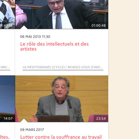
01:40:15
01:00:48
06 MAI 2013 11:30
Le rôle des intellectuels et des
artistes
LA MÉDITERRANÉE (CYCLE) / RENDEZ-VOUS D’ARCHIMÈDE
LA MÉDITERRANÉE (CYCLE) / RENDEZ-VOUS D’ARCHIMÈDE
14:07
23:54
09 MARS 2017
tes,
Lutter contre la souffrance au travail