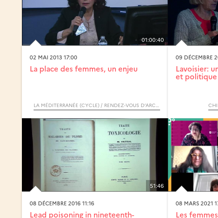
01:00:40
02 MAI 2013 17:00
09 DÉCEMBRE 20
La place des femmes, un enjeu
Lavoisier: 
et politique
LA MÉDITERRANÉE (CYCLE) / RENDEZ-VOUS D’ARCHIMÈDE
CHI
51:46
08 DÉCEMBRE 2016 11:16
08 MARS 2021 1
Lead poisoning in nineteenth-
Les femmes 