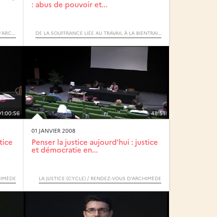
: abus de pouvoir et...
LA MÉDITERRANÉE (CYCLE) / RENDEZ-VOUS D’ARCHIMÈDE
DE LA SOUFFRANCE LIÉE AU TRAVAIL À LA BIENTRAITANCE, JOURNÉE D'ÉTUDES
01:00:56
48:51
01 JANVIER 2008
tice
Penser la justice aujourd’hui : justice
et démocratie en...
HIMÈDE
LA JUSTICE (CYCLE) / RENDEZ-VOUS D’ARCHIMÈDE