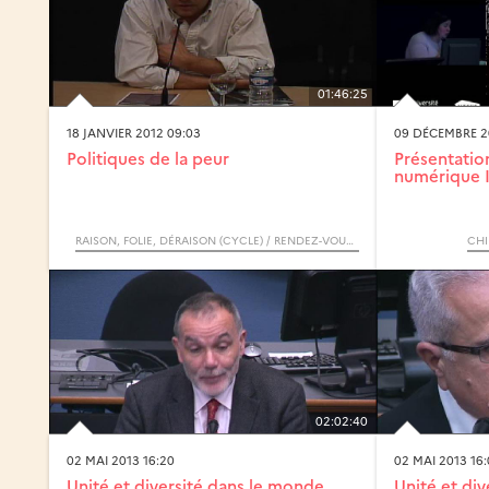
01:46:25
18 JANVIER 2012 09:03
09 DÉCEMBRE 20
Politiques de la peur
Présentatio
numérique IR
RAISON, FOLIE, DÉRAISON (CYCLE) / RENDEZ-VOUS D’ARCHIMÈDE
CHI
02:02:40
02 MAI 2013 16:20
02 MAI 2013 16
Unité et diversité dans le monde
Unité et di