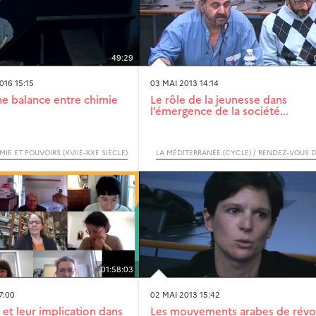
49:29
16 15:15
03 MAI 2013 14:14
une balance entre chimie
Le rôle de la jeunesse dans
l’émergence de la société...
MIE ET POUVOIRS (XVIIE-XXE SIÈCLE)
01:58:03
7:00
02 MAI 2013 15:42
et leur implication dans
Les mouvements arabes de révol