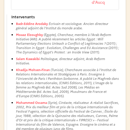
d’Ascq
Intervenants
Badr-Eddine Arodaky
Écrivain et sociologue. Ancien directeur
général adjoint de l’Institut du monde arabe.
Moaaz Elzoughby
(Égypte), Chercheur, membre à l’Arab Reform
Initiative (ARI). A publié récemment les articles Egypt : Will
Parliamentary Elections Unleash a Conflict of Legitimacies ? (2011) ;
Transition in Egypt : Evolution, Challenges and EU Assistance (2011) ;
The Dynamics of Egypt’s Protest : an Inside View (2011).
Salam Kawakibi
Politologue, directeur adjoint, Arab Reform
Initiative.
Khadija Mohsen-Finan
(Tunisie), Chercheure associée à l’Institut de
Relations Internationales et Stratégiques à Paris. Enseigne à
l’Université de Paris I Panthéon-Sorbonne. A publié Le Maghreb dans
les relations internationales, (CNRS Éditions, 2011), L’image de la
femme au Maghreb (éd. Actes Sud 2008), Les Médias en
Méditerranée (éd. Actes Sud, 2009), Musulmans de France et
d’Europe (CNRS Éditions, 2005).
Mohammed Ossama
(Syrie), Cinéaste, réalisateur. A réalisé Sacrifices,
2002, Prix du meilleur film et prix de la critique internationale du
Festival Fugeira, sélection officielle du Festival de Cannes ; Étoile du
jour, 1988, sélection de la Quinzaine des réalisateurs, Cannes, Palme
d’Or et prix de la critique internationale « FIPRESCI » - Festival
International du film de Valence, Espagne. Enseigne le cinéma et a
été membre de plusieurs jurys de films.