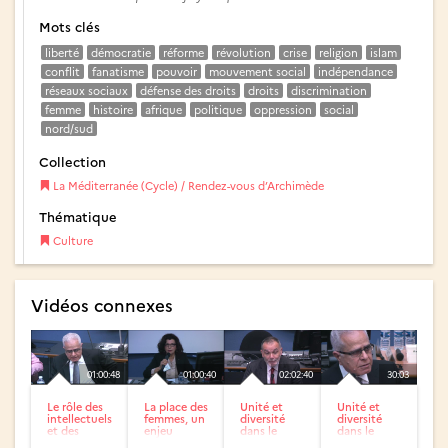
Mots clés
liberté
démocratie
réforme
révolution
crise
religion
islam
conflit
fanatisme
pouvoir
mouvement social
indépendance
réseaux sociaux
défense des droits
droits
discrimination
femme
histoire
afrique
politique
oppression
social
nord/sud
Collection
La Méditerranée (Cycle) / Rendez-vous d’Archimède
Thématique
Culture
Vidéos connexes
01:00:48
01:00:40
02:02:40
30:03
Le rôle des
La place des
Unité et
Unité et
intellectuels
femmes, un
diversité
diversité
et des
enjeu
dans le
dans le
artistes
monde
monde