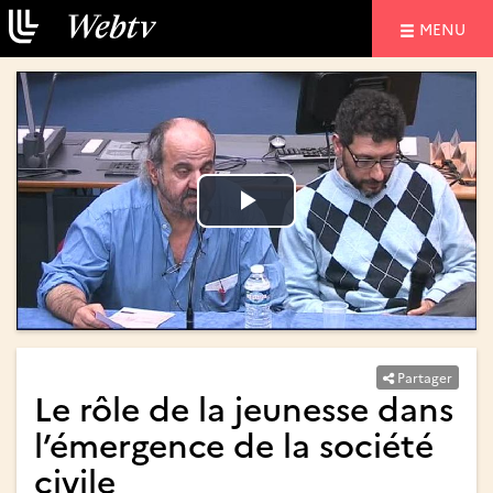
NAVIGATIO
MENU
Lire
Lire
la
la
vidéo
vidéo
Partager
Le rôle de la jeunesse dans
l’émergence de la société
civile