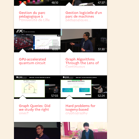
48:10
47:37
Gestion du parc
Gestion logicielle d’un
pédagogique à
parc de machines
l’Université de Lille
pédagogiques...
(sciences...
16:05
51:30
GPU-accelerated
Graph Algorithms
quantum circuit
Through the Lens of
Continuous
Optimization
57:03
52:24
Graph Queries: Did
Hard problems for
we study the right
isogeny-based
ones?
cryptography