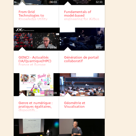
36:03
32:33
From Grid
Fundamentals of
Technologies to
model-based
Knowledge Utility
engineering for Airbus
Services oriented...
Avionics...
29:38
30:37
GENCI - Actualités
Génération de portail
(IA/Quantique/HPC)
collaboratif
France et Europe
01:09:09
59:10
Genre et numérique :
Géométrie et
pratiques égalitaires,
Visualisation
dispositifs...