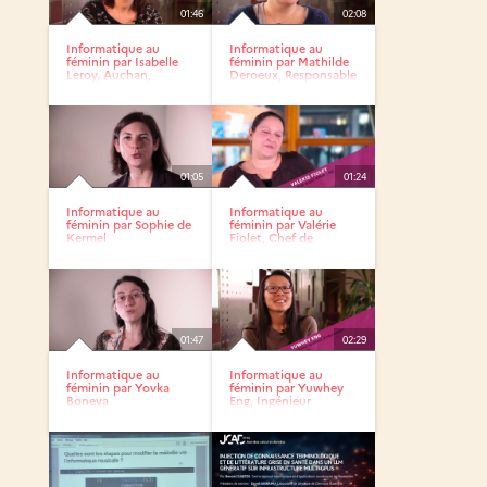
01:46
02:08
Informatique au
Informatique au
féminin par Isabelle
féminin par Mathilde
Leroy, Auchan,
Deroeux, Responsable
Manager de...
des...
01:05
01:24
Informatique au
Informatique au
féminin par Sophie de
féminin par Valérie
Kermel
Fiolet, Chef de
projet...
01:47
02:29
Informatique au
Informatique au
féminin par Yovka
féminin par Yuwhey
Boneva
Eng, Ingénieur
Système...