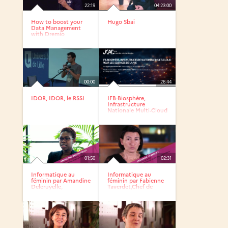
22:19
04:23:00
How to boost your
Hugo Sbai
Data Management
with Dremio
00:00
26:44
IDOR, IDOR, le RSSI
IFB-Biosphère,
Infrastructure
Nationale Multi-Cloud
pour les...
01:50
02:31
Informatique au
Informatique au
féminin par Amandine
féminin par Fabienne
Deleruyelle,
Taverdet,Chef de
Consultante...
projet...