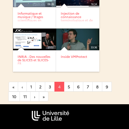
06:26
16:34
Informatique et
Injection de
musique / Stages
connaissance
scientifiques en
terminologique et de
seconde 2018
littérature...
23:32
33:36
INRIA - Des nouvelles
Inside VMProtect
de SLICES et SLICES-
FR
«
‹
1
2
3
4
5
6
7
8
9
10
11
›
»