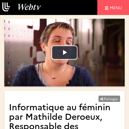
NAVIGATIO
MENU
Lire
Lire
la
la
vidéo
vidéo
Partager
Informatique au féminin
par Mathilde Deroeux,
Responsable des