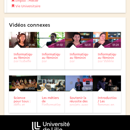
Emploi - Métier
Vie Universitaire
Vidéos connexes
01:46
01:50
02:31
01:24
Informatique
Informatique
Informatique
Informatique
au féminin
au féminin
au féminin
au féminin
par Isabelle
par
par
par Valérie
Leroy,
Amandine
Fabienne
Fiolet, Chef
Auchan,
Deleruyelle,
Taverdet,Chef
de projet...
Manager
Consultante...
de projet...
de...
01:33:02
59:11
01:18:15
14:35
Science
Les métiers
Soutenir la
Introduction
pour tous :
de
réussite des
/ Les
défis et
l’informatique,
projets avec
femmes en
opportunités
paroles de
PRINCE2®
politique ça
pour les
femmes
existe !
femmes...