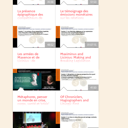
35:56
51:53
La présence
Le témoignage des
épigraphique des
émissions monétaires
compétiteurs de
sur les relations
Constantin dans...
entre...
48:52
01:07:15
Les armées de
Maximinus and
Maxence et de
Licinius: Making and
Licinius : de
Breaking Legislation
l’affrontement à...
01:22:25
41:50
Métaphores, penser
Of Chroniclers,
un monde en crise,
Hagiographers and
corps, santé et ‘crisis’
Liturgy: First
Soundings on...