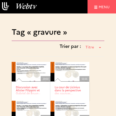
NAVIGATIO
MENU
Tag « gravure »
Trier par :
Titre
20:03
55:55
Discussion avec
La cour de Licinius
Alister Filippini et
dans la perspective
Gabriel de Bruyn -
des sources...
XLIXe...