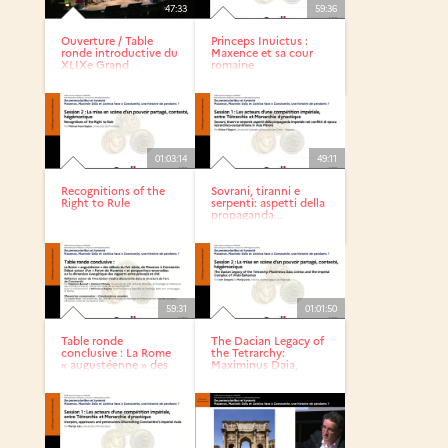
47:33
59:36
Ouverture / Table
Princeps Inuictus :
ronde introductive du
Maxence et sa cour
XLIXe Grand
romaine
colloque...
01:03:14
49:11
Recognitions of the
Sovrani, tiranni e
Right to Rule
serpenti: aspetti della
propaganda...
59:31
01:01:50
Table ronde
The Dacian Legacy of
conclusive : La Rome
the Tetrarchy:
« augustéenne » des
Maximinus Daia,
débuts du...
Licinius...