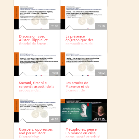
20:03
35:56
Discussion avec
La présence
Alister Filippini et
épigraphique des
Gabriel de Bruyn -
compétiteurs de
XLIXe...
Constantin dans...
49:11
48:52
Sovrani, tiranni e
Les armées de
serpenti: aspetti della
Maxence et de
propaganda...
Licinius : de
l’affrontement à...
44:57
01:22:25
Usurpers, oppressors
Métaphores, penser
and persecutors:
un monde en crise,
Discrediting...
corps, santé et ‘crisis’