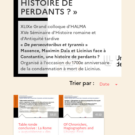
HISTOIRE DE
PERDANTS ? »
XLIXe Grand colloque d’HALMA
XVe Séminaire d’Histoire romaine et
d’Antiquité tardive
«
De persecutoribus et tyrannis
»
Maxence, Maximin Daïa et Licinius face à
Constantin, une histoire de perdants ?
Organisé à l’occasion du 1700e anniversaire
de la condamnation à mort de Licinius.
Trier par :
Date
59:31
41:50
Table ronde
Of Chroniclers,
conclusive : La Rome
Hagiographers and
« augustéenne » des
Liturgy: First