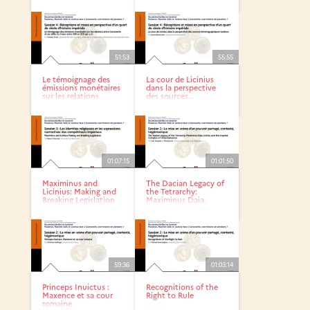
débuts du...
Soundings on...
51:53
55:55
Le témoignage des
La cour de Licinius
émissions monétaires
dans la perspective
sur les relations
des sources...
entre...
01:07:15
01:01:50
Maximinus and
The Dacian Legacy of
Licinius: Making and
the Tetrarchy:
Breaking Legislation
Maximinus Daia,
Licinius...
59:36
01:03:14
Princeps Inuictus :
Recognitions of the
Maxence et sa cour
Right to Rule
romaine