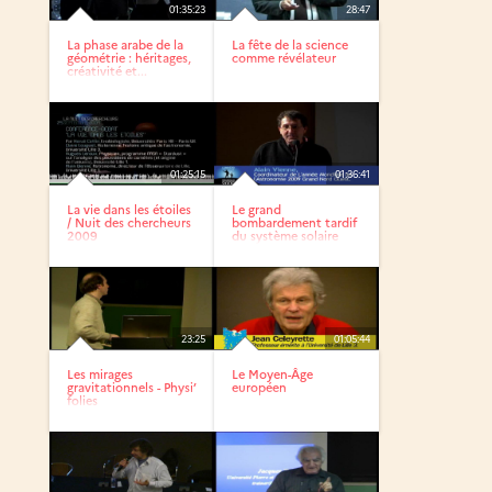
01:35:23
28:47
La phase arabe de la
La fête de la science
géométrie : héritages,
comme révélateur
créativité et...
01:25:15
01:36:41
La vie dans les étoiles
Le grand
/ Nuit des chercheurs
bombardement tardif
2009
du système solaire
23:25
01:05:44
Les mirages
Le Moyen-Âge
gravitationnels - Physi’
européen
folies