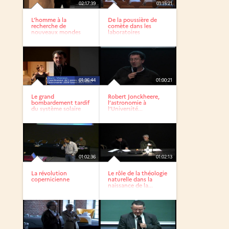
02:17:39
01:15:21
L’homme à la
De la poussière de
recherche de
comète dans les
nouveaux mondes
laboratoires
01:36:44
01:00:21
Le grand
Robert Jonckheere,
bombardement tardif
l’astronomie à
du système solaire
l’Université...
(version LSF :...
01:02:36
01:02:13
La révolution
Le rôle de la théologie
copernicienne
naturelle dans la
naissance de la...