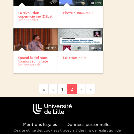
27:57
01:27:21
La révolution
Einstein 1905-2005
copernicienne (Débat
avec la salle)
01:09:17
01:16:56
Quand le ciel nous
Les trous noirs
tombait sur la tête :
les impacts de...
«
‹
1
2
›
»
Mentions légales
-
Données personnelles
Ce site utilise des cookies / traceurs à des fins de réalisation de