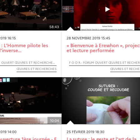
58:43
019 16:15
28 NOVEMBRE 2019 15:45
 : L’Homme pilote les
« Bienvenue à Erewhon », projec
 l’inverse…
et lecture performée
F O O R - FORUM OUVERT ŒUVRES ET RECHERCHES - 2019
ŒUVRES ET RECHERCHES
ŒUVRES ET RECH
10:04
019 14:00
25 FÉVRIER 2019 18:30
uverture 1ère journée - F
La suture : le geste et l’art de la