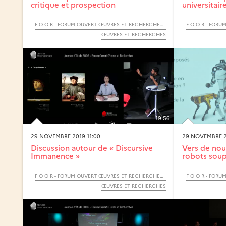
critique et prospection
universitaires
F O O R - FORUM OUVERT ŒUVRES ET RECHERCHES - 2019
ŒUVRES ET RECHERCHES
19:56
29 NOVEMBRE 2019 11:00
29 NOVEMBRE 2
Discussion autour de « Discursive
Vers de nouv
Immanence »
robots soup
F O O R - FORUM OUVERT ŒUVRES ET RECHERCHES - 2019
ŒUVRES ET RECHERCHES