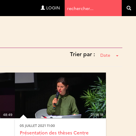
Termes
LOGIN
Va
de
recherche
Trier par :
Date
48:49
01:18:18
05 JUILLET 2021 11:00
Présentation des thèses Centre