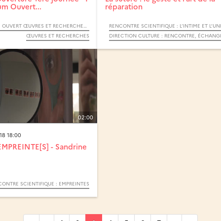
um Ouvert...
réparation
F O O R - FORUM OUVERT ŒUVRES ET RECHERCHES - 2019
ŒUVRES ET RECHERCHES
02:00
8 18:00
EMPREINTE[S] - Sandrine
ONTRE SCIENTIFIQUE : EMPREINTES