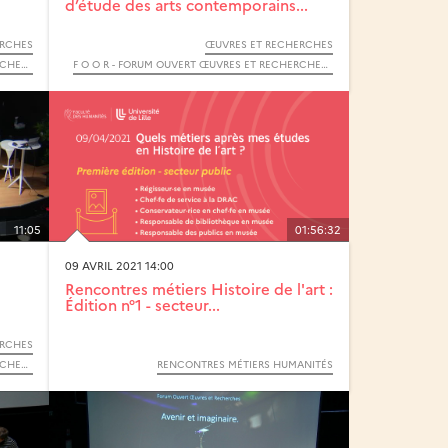
d’étude des arts contemporains...
ERCHES
ŒUVRES ET RECHERCHES
F O O R - FORUM OUVERT ŒUVRES ET RECHERCHES - 2021
F O O R - FORUM OUVERT ŒUVRES ET RECHERCHES - 2021
11:05
01:56:32
09 AVRIL 2021 14:00
Rencontres métiers Histoire de l'art :
Édition n°1 - secteur...
ERCHES
F O O R - FORUM OUVERT ŒUVRES ET RECHERCHES - 2021
RENCONTRES MÉTIERS HUMANITÉS