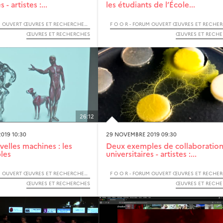
 - artistes :...
les étudiants de l’École...
F O O R - FORUM OUVERT ŒUVRES ET RECHERCHES - 2019
ŒUVRES ET RECHERCHES
ŒUVRES ET RECH
26:12
019 10:30
29 NOVEMBRE 2019 09:30
elles machines : les
Deux exemples de collaboratio
les
universitaires - artistes :...
F O O R - FORUM OUVERT ŒUVRES ET RECHERCHES - 2019
ŒUVRES ET RECHERCHES
ŒUVRES ET RECH