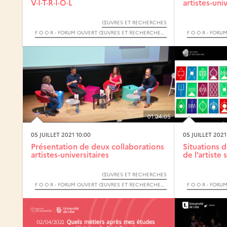
V·I·T·R·I·O·L
artistes-unive
ŒUVRES ET RECHERCHES
F O O R - FORUM OUVERT ŒUVRES ET RECHERCHES - 2021
01:04:05
05 JUILLET 2021 10:00
05 JUILLET 2021
Présentation de deux collaborations
Situations 
artistes-universitaires
de l’artiste 
ŒUVRES ET RECHERCHES
F O O R - FORUM OUVERT ŒUVRES ET RECHERCHES - 2021