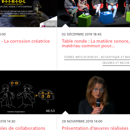
45:23
4:00
02 DÉCEMBRE 2019 18:45
L - La corrosion créatrice
Table ronde : La matière sonore,
matériau commun pour...
ŒUVRES ET RECH
46:53
019 14:30
29 NOVEMBRE 2019 14:00
es de collaborations
Présentation d’œuvres réalisées