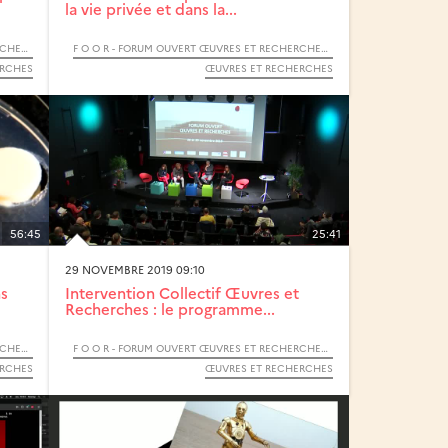
la vie privée et dans la...
F O O R - FORUM OUVERT ŒUVRES ET RECHERCHES - 2019
F O O R - FORUM OUVERT ŒUVRES ET RECHERCHES - 2019
ERCHES
ŒUVRES ET RECHERCHES
56:45
25:41
29 NOVEMBRE 2019 09:10
ns
Intervention Collectif Œuvres et
Recherches : le programme...
F O O R - FORUM OUVERT ŒUVRES ET RECHERCHES - 2019
F O O R - FORUM OUVERT ŒUVRES ET RECHERCHES - 2019
ERCHES
ŒUVRES ET RECHERCHES