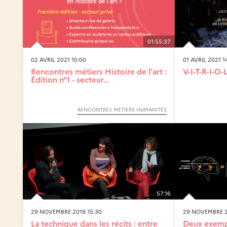
01:55:37
02 AVRIL 2021 10:00
01 AVRIL 2021 1
Rencontres métiers Histoire de l'art :
V-I-T-R-I-O-
Édition n°1 - secteur...
RENCONTRES MÉTIERS HUMANITÉS
57:16
29 NOVEMBRE 2019 15:30
29 NOVEMBRE 2
La technique dans les récits : entre
Deux exempl