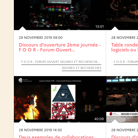
13:01
29 NOVEMBRE 2019 09:00
28 NOVEMBRE 2
Discours d’ouverture 2ème journée -
Table ronde
F O O R - Forum Ouvert...
logiciels ou
F O O R - FORUM OUVERT ŒUVRES ET RECHERCHES - 2019
ŒUVRES ET RECHERCHES
40:09
28 NOVEMBRE 2019 14:30
28 NOVEMBRE 2
Deux exemples de collaborations
Discours d’o