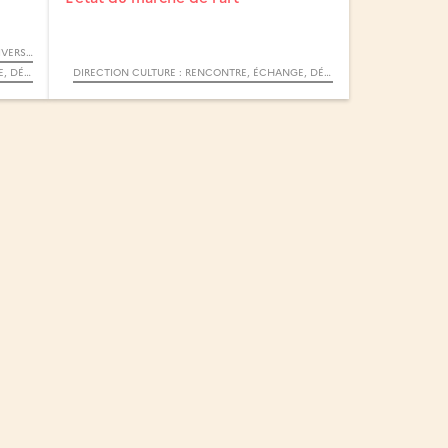
RENCONTRE SCIENTIFIQUE : L’INTIME ET L’UNIVERSEL
DIRECTION CULTURE : RENCONTRE, ÉCHANGE, DÉBAT
DIRECTION CULTURE : RENCONTRE, ÉCHANGE, DÉBAT