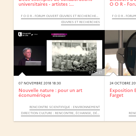
universitaires - artistes :...
O O R - For
F O O R - FORUM OUVERT ŒUVRES ET RECHERCHES - 2019
ŒUVRES ET RECHERCHES
02:14:21
07 NOVEMBRE 2018 18:30
24 OCTOBRE 201
Nouvelle nature : pour un art
Exposition 
éconumérique
Farget
RENCONTRE SCIENTIFIQUE : ENVIRONNEMENT
DIRECTION CULTURE : RENCONTRE, ÉCHANGE, DÉBAT
RENC