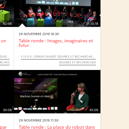
42:06
01:13:18
29 NOVEMBRE 2019 16:30
 un
Table ronde : Images, imaginaires et
futur
SOIRÉE ARTS-SCIENCES : ACOUSTIQUE ET BIODIVERSITÉ
F O O R - FORUM OUVERT ŒUVRES ET RECHERCHES - 2019
ERCHES
ŒUVRES ET RECHERCHES
30:08
45:09
29 NOVEMBRE 2019 11:30
 par
Table ronde : La place du robot dans