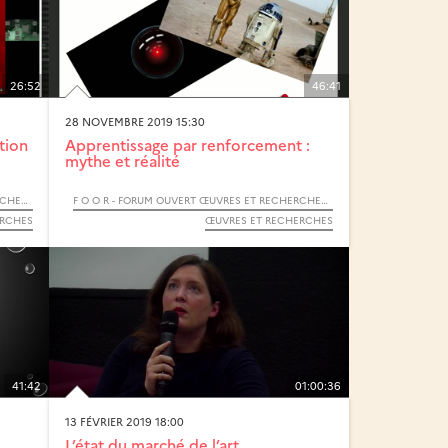
26:52
46:41
28 NOVEMBRE 2019 15:30
tion
Apprentissage par renforcement :
mythe et réalité
F O O R - FORUM OUVERT ŒUVRES ET RECHERCHES - 2019
F O O R - FORUM OUVERT ŒUVRES ET RECHERCHES - 2019
ERCHES
ŒUVRES ET RECHERCHES
41:42
01:00:36
13 FÉVRIER 2019 18:00
L’état du marché de l’art