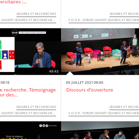
rsitaires :...
ŒUVRES ET RECHERCHES
ŒUVRES ET RECH
F O O R - FORUM OUVERT ŒUVRES ET RECHERCHES - 2021
49:43
 09:15
05 JUILLET 2021 09:00
de recherche. Témoignage
Discours d’ouverture
sur des...
ŒUVRES ET RECHERCHES
ŒUVRES ET RECH
F O O R - FORUM OUVERT ŒUVRES ET RECHERCHES - 2021