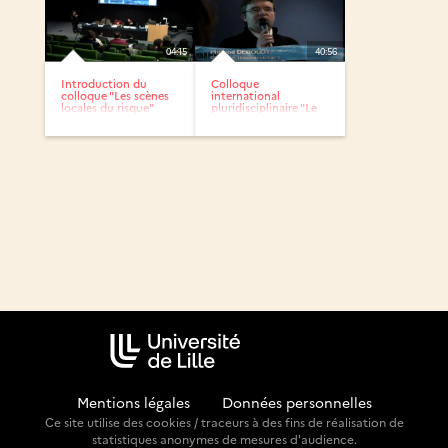
04:15
40:56
Introduction du
Colloque
colloque "Les scènes
international
locales du risque"
pluridisciplinaire "Le
littoral :...
Mentions légales
-
Données personnelles
Ce site utilise des cookies / traceurs à des fins de réalisation de
statistiques anonymes de mesures d'audience.