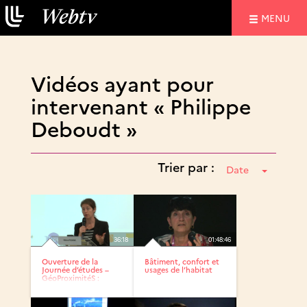
NAVIGATIO
MENU
Vidéos ayant pour
intervenant « Philippe
Deboudt »
Trier par :
Date
36:18
01:48:46
Ouverture de la
Bâtiment, confort et
Journée d’études –
usages de l’habitat
GéoProximitéS :
Villes...