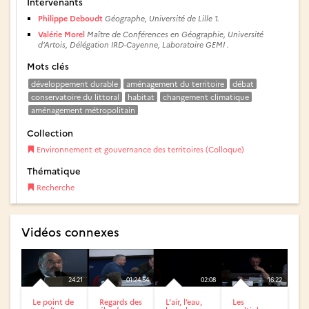
Intervenants
Philippe Deboudt
Géographe, Université de Lille 1.
Valérie Morel
Maître de Conférences en Géographie, Université
d’Artois, Délégation IRD-Cayenne, Laboratoire GEMI .
Mots clés
développement durable
aménagement du territoire
débat
conservatoire du littoral
habitat
changement climatique
aménagement métropolitain
Collection
Environnement et gouvernance des territoires (Colloque)
Thématique
Recherche
Vidéos connexes
24:21
01:24:54
02:08
16:22
Le point de
Regards des
L’air, l’eau,
Les