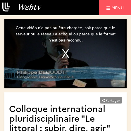
NAVIGATIO
MENU
This
is
a
Cette vidéo n'a pas pu être chargée, soit parce que le
modal
window.
serveur ou le réseau a échoué ou parce que le format
n'est pas reconnu.
Partager
Colloque international
pluridisciplinaire "Le
littoral : subir, dire, agir"