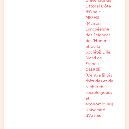
Université du
Littoral Côte
d’Opale
MESHS
(Maison
Européenne
des Sciences
de l’Homme
et de la
Société) Lille
Nord de
France
CLERSÉ
(Centre lillois
d’études et de
recherches
sociologiques
et
économiques)
Université
d’Artois