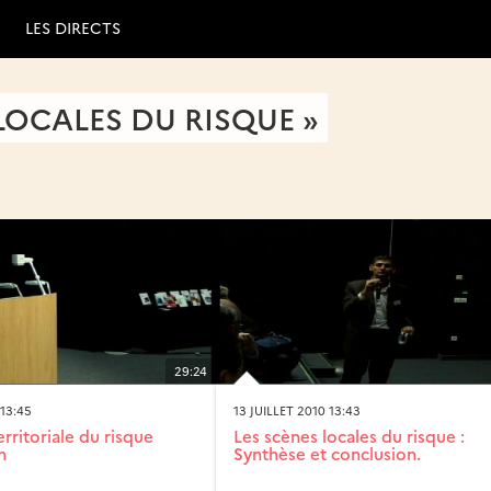
LES DIRECTS
LOCALES DU RISQUE »
29:24
 13:45
13 JUILLET 2010 13:43
erritoriale du risque
Les scènes locales du risque :
n
Synthèse et conclusion.