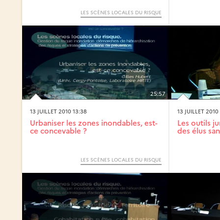
LES SCÈNES LOCALES DU RISQUE
25:57
13 JUILLET 2010 13:38
13 JUILLET 2010
Urbaniser les zones inondables, est-
Les outils j
ce concevable ?
des élus sa
LES SCÈNES LOCALES DU RISQUE