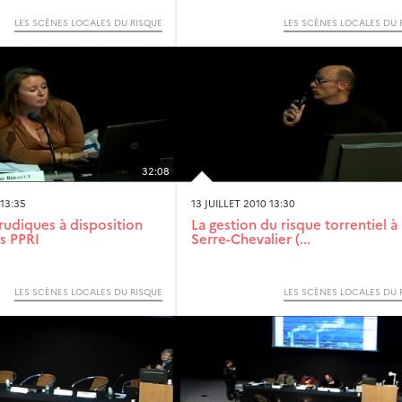
LES SCÈNES LOCALES DU RISQUE
LES SCÈNES LOCALES DU 
32:08
 13:35
13 JUILLET 2010 13:30
urudiques à disposition
La gestion du risque torrentiel à
ns PPRI
Serre-Chevalier (...
LES SCÈNES LOCALES DU RISQUE
LES SCÈNES LOCALES DU 