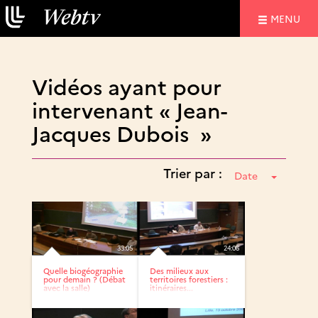
NAVIGATIO
MENU
Vidéos ayant pour
intervenant « Jean-
Jacques Dubois »
Trier par :
Date
33:05
24:06
Quelle biogéographie
Des milieux aux
pour demain ? (Débat
territoires forestiers :
avec la salle)
itinéraires...