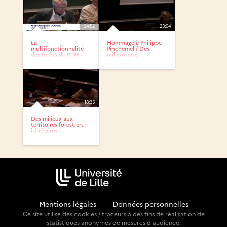
24:52
23:04
La
Hommage à Philippe
multifonctionnalité
Pinchemel / Des
des forêts de RTM -
milieux aux
Territoires...
territoires...
18:35
Des milieux aux
territoires forestiers :
itinéraires...
Mentions légales
-
Données personnelles
Ce site utilise des cookies / traceurs à des fins de réalisation de
statistiques anonymes de mesures d'audience.