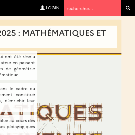
Termes
LOGIN
Va
de
recherche
2025 : MATHÉMATIQUES ET
ui ont été résolu
nateur en passant
nts de géométrie
hématique.
dans le cadre du
ement constitué
 d’enrichir leur
olué au cours des
ches pédagogiques