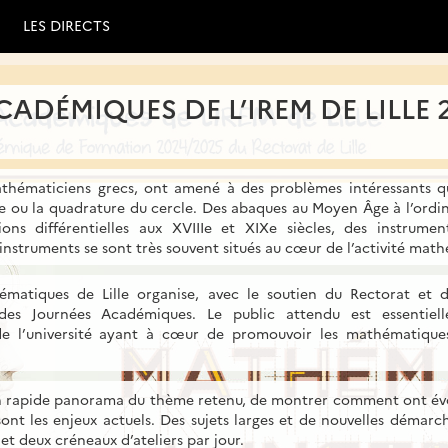
LES DIRECTS
ADÉMIQUES DE L’IREM DE LILLE 
mathématiciens grecs, ont amené à des problèmes intéressants q
be ou la quadrature du cercle. Des abaques au Moyen Âge à l’ordi
ns différentielles aux XVIIIe et XIXe siècles, des instrume
 instruments se sont très souvent situés au cœur de l’activité mat
ématiques de Lille organise, avec le soutien du Rectorat et 
s Journées Académiques. Le public attendu est essentiell
de l’université ayant à cœur de promouvoir les mathématiques,
r un rapide panorama du thème retenu, de montrer comment ont év
sont les enjeux actuels. Des sujets larges et de nouvelles démar
et deux créneaux d’ateliers par jour.