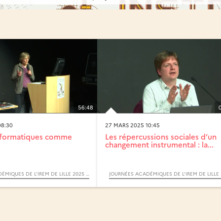
56:48
08:30
27 MARS 2025 10:45
informatiques comme
Les répercussions sociales d’un
changement instrumental : la...
JOURNÉES ACADÉMIQUES DE L’IREM DE LILLE 2025 : MATHÉMATIQUES ET INSTRUMENTS