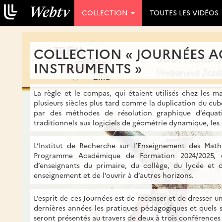
COLLECTION
TOUTES LES VIDÉOS
COLLECTION « JOURNÉES AC
INSTRUMENTS »
La règle et le compas, qui étaient utilisés chez les 
plusieurs siècles plus tard comme la duplication du cu
par des méthodes de résolution graphique d’équatio
traditionnels aux logiciels de géométrie dynamique, les
L’Institut de Recherche sur l’Enseignement des Math
Programme Académique de Formation 2024/2025, de
d’enseignants du primaire, du collège, du lycée et 
enseignement et de l’ouvrir à d’autres horizons.
L’esprit de ces Journées est de recenser et de dresse
dernières années les pratiques pédagogiques et quels 
seront présentés au travers de deux à trois conférences 