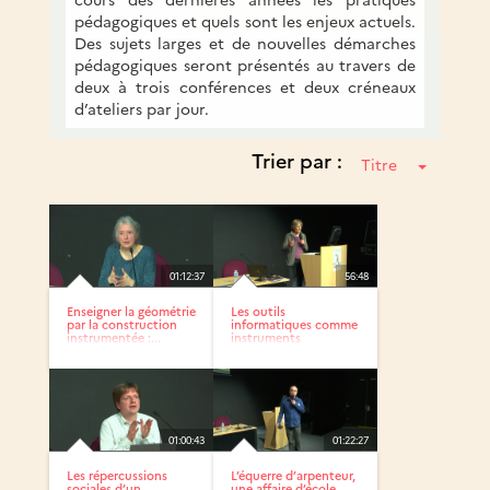
pédagogiques et quels sont les enjeux actuels.
Des sujets larges et de nouvelles démarches
pédagogiques seront présentés au travers de
deux à trois conférences et deux créneaux
d’ateliers par jour.
Trier par :
Titre
01:12:37
56:48
Enseigner la géométrie
Les outils
par la construction
informatiques comme
instrumentée :...
instruments
01:00:43
01:22:27
Les répercussions
L’équerre d’arpenteur,
sociales d’un
une affaire d’école